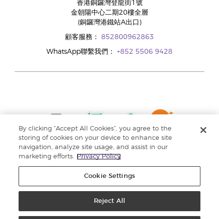
香港銅鑼灣登龍街1號
金朝陽中心二期20樓全層
(銅鑼灣港鐵站A出口)
顧客服務：
852800962863
WhatsApp聯繫我們：
+852 5506 9428
By clicking “Accept All Cookies”, you agree to the
storing of cookies on your device to enhance site
navigation, analyze site usage, and assist in our
marketing efforts.
Privacy Policy
Cookie Settings
Reject All
版權所有 © 2024 Young Living Essential Oils. 保留一切權利。 |
私隱權政策 |