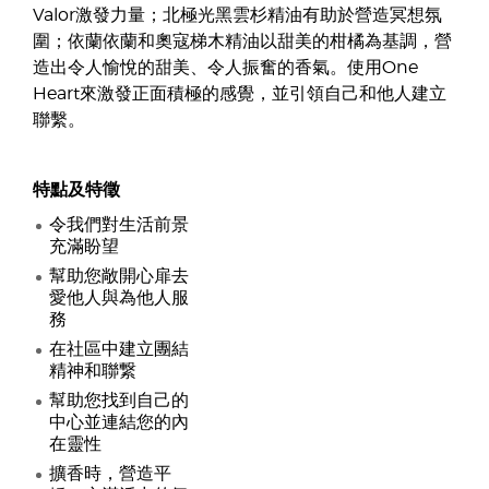
Valor激發力量；北極光黑雲杉精油有助於營造冥想氛
圍；依蘭依蘭和奧寇梯木精油以甜美的柑橘為基調，營
造出令人愉悅的甜美、令人振奮的香氣。使用One
Heart來激發正面積極的感覺，並引領自己和他人建立
聯繫。
特點及特徵
令我們對生活前景
充滿盼望
幫助您敞開心扉去
愛他人與為他人服
務
在社區中建立團結
精神和聯繋
幫助您找到自己的
中心並連結您的內
在靈性
擴香時，營造平