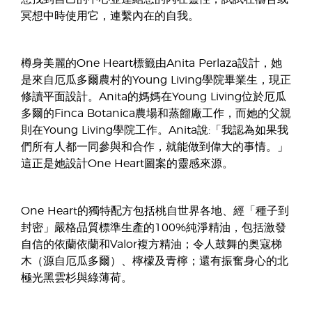
冥想中時使用它，連繫內在的自我。
樽身美麗的One Heart標籤由Anita Perlaza設計，她
是來自厄瓜多爾農村的Young Living學院畢業生，現正
修讀平面設計。Anita的媽媽在Young Living位於厄瓜
多爾的Finca Botanica農場和蒸餾廠工作，而她的父親
則在Young Living學院工作。Anita說:「我認為如果我
們所有人都一同參與和合作，就能做到偉大的事情。」
這正是她設計One Heart圖案的靈感來源。
One Heart的獨特配方包括桃自世界各地、經「種子到
封密」嚴格品質標準生產的100%純淨精油，包括激發
自信的依蘭依蘭和Valor複方精油；令人鼓舞的奥寇梯
木（源自厄瓜多爾）、檸檬及青檸；還有振奮身心的北
極光黑雲杉與綠薄荷。