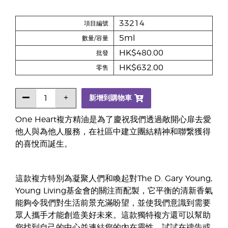
33214
項目編號
5ml
數量/容量
HK$480.00
批發
HK$632.00
零售
新增到購物車
One Heart複方精油是為了慶祝我們透過敞開心扉去愛
他人與為他人服務，在社區中建立團結精神和聯繋獲得
的喜悅而誕生。
這款複方特別為凝聚人們和喚起對The D. Gary Young,
Young Living基金會的關注而配製，它平衡的清新香氣
能夠令我們對生活前景充滿盼望，並使我們意識到需要
眾人攜手才能創造美好未來。這款獨特複方還可以幫助
您找到自己的中心並連結您的內在靈性，試試在禱告或