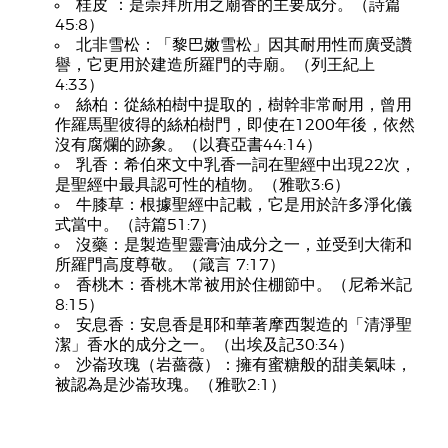
桂皮 ：是崇拜所用之廟香的主要成分。（詩篇
45:8）
北非雪松：「黎巴嫩雪松」因其耐用性而廣受讚
譽，它更用於建造所羅門的寺廟。（列王紀上
4:33）
絲柏：從絲柏樹中提取的，樹幹非常耐用，曾用
作羅馬聖彼得的絲柏樹門，即使在1200年後，依然
沒有腐爛的跡象。（以賽亞書44:14）
乳香：希伯來文中乳香一詞在聖經中出現22次，
是聖經中最具認可性的植物。（雅歌3:6）
牛膝草：根據聖經中記載，它是用於許多淨化儀
式當中。（詩篇51:7）
沒藥：是製造聖靈膏油成分之一，並受到大衛和
所羅門高度尊敬。（箴言 7:17）
香桃木：香桃木常被用於住棚節中。（尼希米記
8:15）
安息香：安息香是耶和華著摩西製造的「清淨聖
潔」香水的成分之一。（出埃及記30:34）
沙崙玫瑰（岩薔薇）：擁有蜜糖般的甜美氣味，
被認為是沙崙玫瑰。（雅歌2:1）