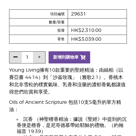
29631
項目編號
數量/容量
HK$2,310.00
批發
HK$3,039.00
零售
新增到購物車
Young Living擁有10款重要的聖經精油：由絲柏（以
賽亞書 44:14）到「沙崙玫瑰」（雅歌2:1）。香桃木
和北非雪松的樸實氣味、乳香和沒藥的濃郁香氣都讓值
得您們欣賞和享受。
Oils of Ancient Scripture 包括10支5毫升的單方精
油：
沉香 （神聖檀香精油：據說《聖經》中提到的沉
香便是檀香，是尼哥德慕帶給耶穌的禮物。（約翰
福音 19:39）