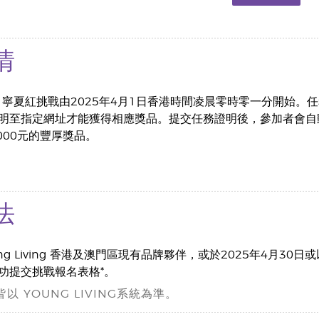
情
t Red！寧夏紅挑戰由2025年4月1日香港時間凌晨零時零一分
明至指定網址才能獲得相應獎品。提交任務證明後，參加者會自
000元的豐厚獎品。
法
ng Living 香港及澳門區現有品牌夥伴，或於2025年4月30
功提交挑戰報名表格*。
以 YOUNG LIVING系統為準。