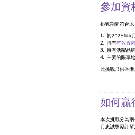
參加資
挑戰期間符合以下
1.
於2025年
2.
持有
有效香
3.
擁有活躍品
4.
主要的賬單
此挑戰只供香港
如何贏
本次挑戰分為兩
月忠誠獎勵訂單