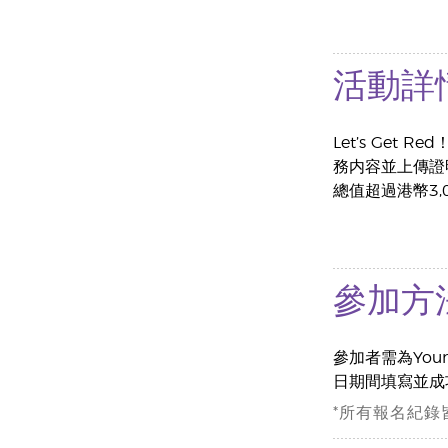
活動詳
Let’s Ge
務内容並上傳證
總值超過港幣3,
參加方
參加者需為You
日期間填寫並成
*所有報名紀錄皆