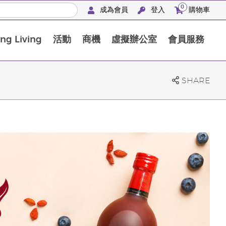
0
成為會員
登入
購物車
g Living
活動
商機
虛擬辦公室
會員服務
BLOOM膠原亮膚飲高級體驗套裝
SHARE