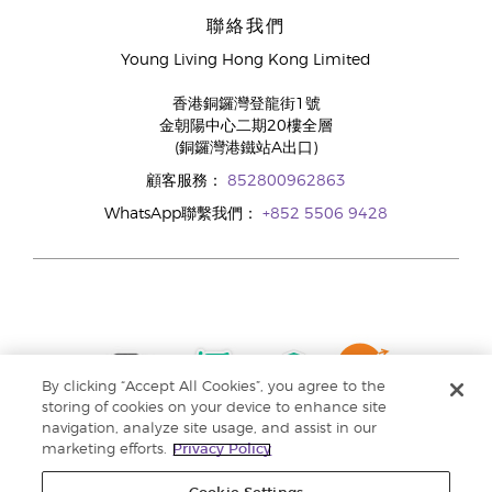
聯絡我們
Young Living Hong Kong Limited
香港銅鑼灣登龍街1號
金朝陽中心二期20樓全層
(銅鑼灣港鐵站A出口)
顧客服務：
852800962863
WhatsApp聯繫我們：
+852 5506 9428
By clicking “Accept All Cookies”, you agree to the
storing of cookies on your device to enhance site
navigation, analyze site usage, and assist in our
marketing efforts.
Privacy Policy