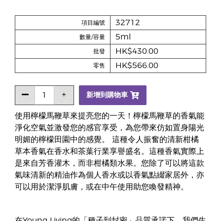
32712
項目編號
5ml
數量/容量
HK$430.00
批發
HK$566.00
零售
新增到購物車
使用檸檬馬鞭草來提亮您的一天！檸檬馬鞭草的香氣能
淨化空氣並激發您的感官享受，為您帶來仿如置身陽光
明媚的檸檬田園中的感覺。 這種令人振奮的清新柑橘
草本香氣在香水和茶葉行業享譽盛名。這種香氣實際上
是來自芳香灌木，而非柑橘類水果。您除了可以將這款
氣味清新的精油作為個人香水或以香氣點綴家居外，亦
可以用於潔淨肌膚，或在中午使用助您喚發精神。
在Young Living的「種子到封密」品質承諾下，我們生