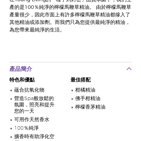
產的是100％純淨的檸檬馬鞭草精油。 由於檸檬馬鞭草
產量很少，因此市面上有許多檸檬馬鞭草精油都摻入了
其他精油或添加劑。而我們只為您提供最純淨的精油，
為您帶來最純淨的生活。
產品簡介
特色和優點
最佳搭配
蘊合抗氧化物
柑橘精油
營造Spa般放鬆的
佛手柑精油
氛圍，照亮和提升
檸檬香茅精油
您的一天
可用作天然香水
100％純淨
擴香時有助淨化空