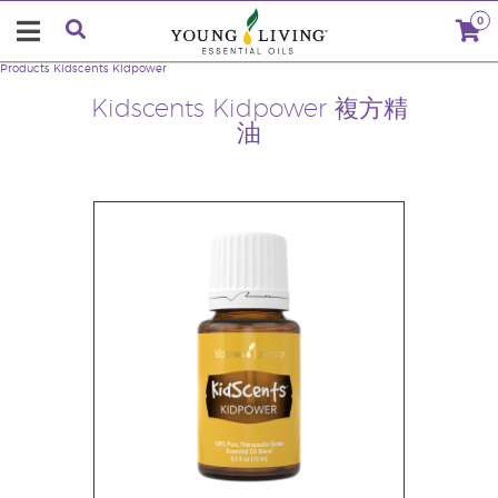
0
Products
Kidscents Kidpower
Kidscents Kidpower 複方精
油