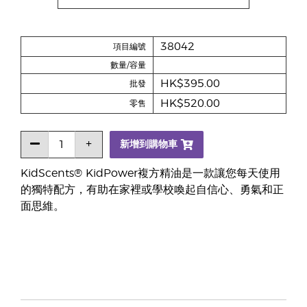
38042
項目編號
數量/容量
HK$395.00
批發
HK$520.00
零售
新增到購物車
KidScents® KidPower複方精油是一款讓您每天使用
的獨特配方，有助在家裡或學校喚起自信心、勇氣和正
面思維。