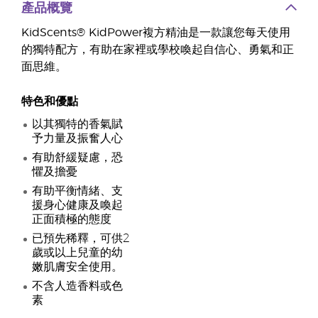
產品概覽
KidScents® KidPower複方精油是一款讓您每天使用
的獨特配方，有助在家裡或學校喚起自信心、勇氣和正
面思維。
特色和優點
以其獨特的香氣賦
予力量及振奮人心
有助舒緩疑慮，恐
懼及擔憂
有助平衡情緒、支
援身心健康及喚起
正面積極的態度
已預先稀釋，可供2
歲或以上兒童的幼
嫩肌膚安全使用。
不含人造香料或色
素