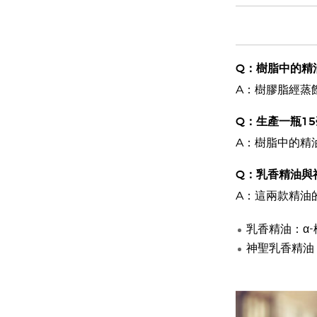
Q：樹脂中的精
A：樹膠脂經蒸
Q：生產一瓶1
A：樹脂中的精油
Q：乳香精油與
A：這兩款精油
乳香精油：α
神聖乳香精油