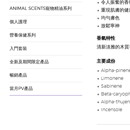
令人振奮的香
ANIMAL SCENTS寵物精油系列
重現肌膚的健
均勻膚色
個人護理
放鬆寧神
營養保健系列
香氣特性
清新淡雅的木質
入門套裝
主要成份
全新及期間限定產品
Alpha-pinen
暢銷產品
Limonene
Sabinene
當月PV產品
Beta-caryoph
Alpha-thuje
Incensole