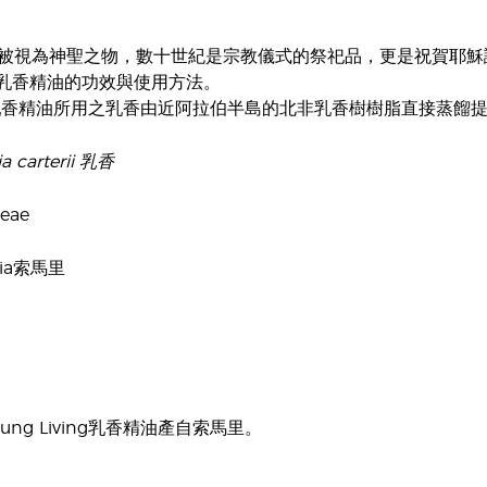
被視為神聖之物，數十世紀是宗教儀式的祭祀品，更是祝賀耶穌誕生
記載乳香精油的功效與使用方法。
ving乳香精油所用之乳香由近阿拉伯半島的北非乳香樹樹脂直接蒸餾
a carterii
乳香
eae
lia索馬里
ung Living乳香精油產自索馬里。