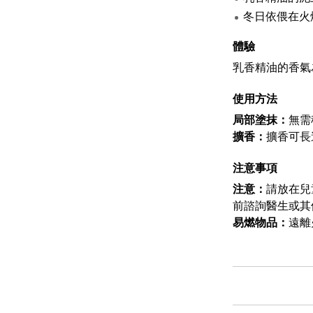
冬日依偎在火
體驗
乳香精油的香氣
使用方法
局部塗抹：
無需
擴香：
擴香可長
注意事項
注意：
請放在兒
前諮詢醫生或其
易燃物品：
遠離