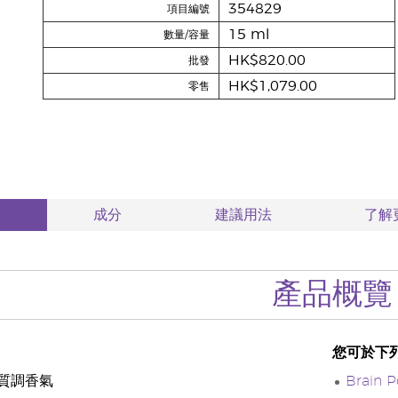
354829
項目編號
15 ml
數量/容量
HK$820.00
批發
HK$1,079.00
零售
覽
成分
建議用法
了解
產品概覽
您可於下
質調香氣
Brain