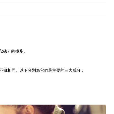
/2磅）的樹脂。
也不盡相同。以下分別為它們最主要的三大成分：