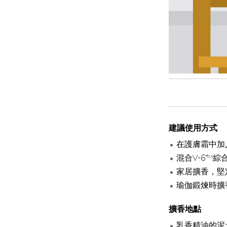
建議使用方式
在護膚霜中加
混合V-6™
家居擴香，堅
瑜伽鍛煉時擴
擴香地點
乳香精油的泥