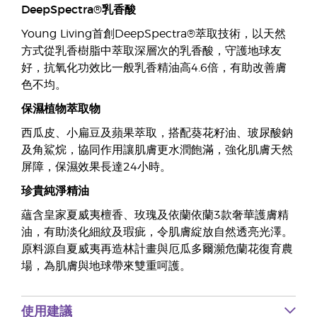
DeepSpectra®乳香酸
Young Living首創DeepSpectra®萃取技術，以天然
方式從乳香樹脂中萃取深層次的乳香酸，守護地球友
好，抗氧化功效比一般乳香精油高4.6倍，有助改善膚
色不均。
保濕植物萃取物
西瓜皮、小扁豆及蘋果萃取，搭配葵花籽油、玻尿酸鈉
及角鯊烷，協同作用讓肌膚更水潤飽滿，強化肌膚天然
屏障，保濕效果長達24小時。
珍貴純淨精油
蘊含皇家夏威夷檀香、玫瑰及依蘭依蘭3款奢華護膚精
油，有助淡化細紋及瑕疵，令肌膚綻放自然透亮光澤。
原料源自夏威夷再造林計畫與厄瓜多爾瀕危蘭花復育農
場，為肌膚與地球帶來雙重呵護。
使用建議