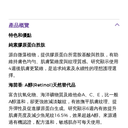
產品概覽
特色和優點
純素膠原蛋白胜肽
源自微藻植物，提供膠原蛋白所需胺基酸與胜肽，有助
維持膚色均勻、肌膚緊緻度與紋理質感。研究顯示使用
4週後肌膚更緊緻，是追求純素及永續性的理想護理選
擇。
海茴香: A醇(Retinol)天然替代品
富含抗氧化物、海洋礦物質及維他命A、C、E，比一般
A醇溫和，卻更強效減淡皺紋，有效撫平肌膚紋理、提
升彈性及促進膠原蛋白生成。研究顯示6週內有效提升
肌膚亮度及減少魚尾紋16.5%，效果超越A醇。來源通
過有機認證，配方溫和，敏感肌亦可每天使用。