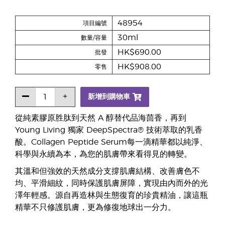
48954
項目編號
30ml
數量/容量
HK$690.00
批發
HK$908.00
零售
新增到購物車
從純素膠原胜肽到天然 A 醇替代品海茴香，再到
Young Living 獨家 DeepSpectra® 技術萃取的乳香
酸。Collagen Peptide Serum每一滴精華都以純淨、
科學與永續為本，為您的肌膚帶來看得見的轉變。
其溫和但強效的天然成分支撐肌膚結構、改善膚色不
均、平滑細紋，同時保護肌膚屏障，實現由內而外的光
澤年輕感。源自再造林與生態復育的珍貴精油，讓這瓶
精華不只修護肌膚，更為修復地球出一分力。