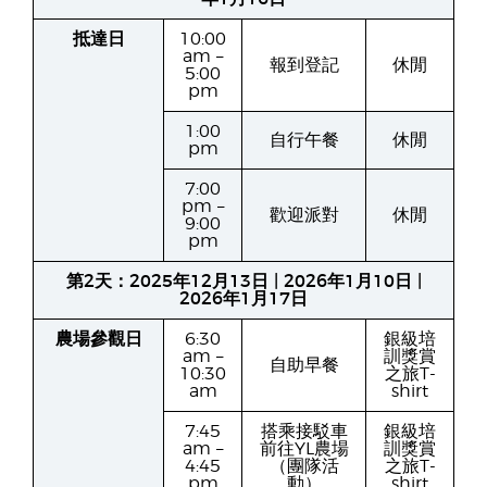
抵達日
10:00
am –
報到登記
休閒
5:00
pm
1:00
自行午餐
休閒
pm
7:00
pm –
歡迎派對
休閒
9:00
pm
第2天：2025年12月13日 | 2026年1月10日 |
2026年1月17日
農場參觀日
6:30
銀級培
am –
訓獎賞
自助早餐
10:30
之旅T-
am
shirt
7:45
搭乘接駁車
銀級培
am –
前往YL農場
訓獎賞
4:45
（團隊活
之旅T-
pm
動）
shirt