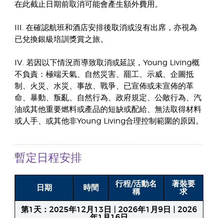
在此截止日期前取消可能會產生額外費用。
III. 在確認航班和酒店安排後取消或沒有出席，亦視為
已兌換銀級培訓獎賞之旅。
IV. 若因以下情況而導致取消或延誤，Young Living概
不負責：極端天氣、自然災害、罷工、示威、企圖抵
制、火災、水災、事故、戰爭、已宣佈或未宣佈的革
命、暴動、叛亂、自然行為、政府規定、公敵行為、汽
油或其他重要燃料或產品的短缺或配給、無法取得材料
或人手、或其他非Young Living合理控制範圍的原因。
暫定日程安排
行程/活動名
著裝要
日期
時間
稱
求
第1天：2025年12月13日 | 2026年1月9日 | 2026
年1月16日