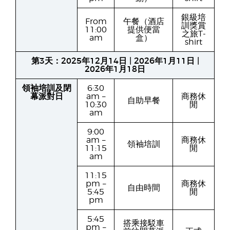
銀級培
From
午餐（酒店
訓獎賞
11:00
提供便當
之旅T-
am
盒）
shirt
第3天：2025年12月14日 | 2026年1月11日 |
2026年1月18日
領袖培訓及閉
6:30
幕派對日
am –
商務休
自助早餐
10:30
閒
am
9:00
am –
商務休
領袖培訓
11:15
閒
am
11:15
pm –
商務休
自由時間
5:45
閒
pm
5:45
搭乘接駁車
pm –