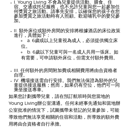
I. Young Living 不會為兒童提供活動、膳食、住
宿、交通或托兒服務，也不允許兒童與您一起參加任
何獎賞之旅活動。請事先安排，以確保您的孩子在您
參加獎賞之旅活動時有人照顧。歡迎哺乳中的嬰兒參
加。
II. 額外床位或額外房間的安排將根據酒店的床位政策
進行，具體如下：
a. 6歲或以上兒童視為成人，必須提供獨立床
位。
b. 6歲以下兒童可與一名成人共用一張床。如
有需要，可申請額外床位，但需支付額外費用。
III. 任何額外的房間附加費或相關費用將由合資格者
自理。
IV. 機場接送需自行安排。我們無法保證為額外的兒
童提供接送服務；然而，如果仍有空位，他們可一同
乘坐接送專車。
如果您計劃攜帶兒童，請在預訂航班時與您當地的
Young Living辦公室溝通。任何未經事先通知和當地辦
公室批准的情況下，試圖攜帶未登記的兒童參加，可能
導致他們無法享受相關的住宿和活動，所導致的額外費
用將由合資格者自行承擔。