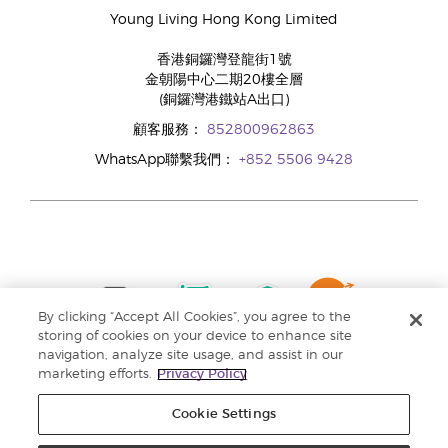
Young Living Hong Kong Limited
香港銅鑼灣登龍街1號
金朝陽中心二期20樓全層
(銅鑼灣港鐵站A出口)
顧客服務：
852800962863
WhatsApp聯繫我們：
+852 5506 9428
By clicking “Accept All Cookies”, you agree to the
storing of cookies on your device to enhance site
navigation, analyze site usage, and assist in our
marketing efforts.
Privacy Policy
Cookie Settings