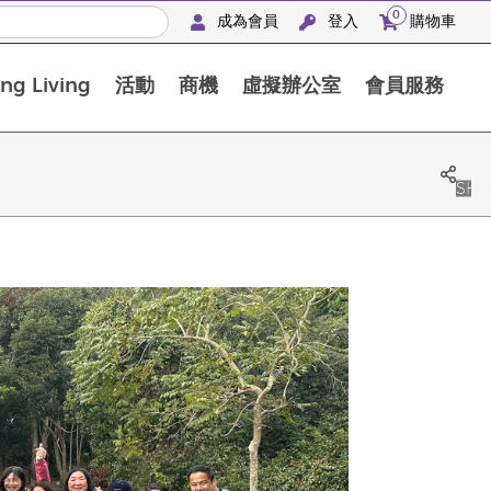
0
成為會員
登入
購物車
g Living
活動
商機
虛擬辦公室
會員服務
BLOOM膠原亮膚飲高級體驗套裝
SHA