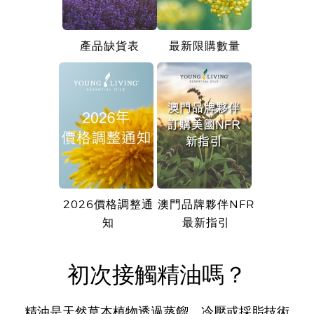
產品缺貨表
最新限購數量
2026價格調整通
澳門品牌夥伴NFR
知
最新指引
初次接觸精油嗎？
精油是天然草本植物透過蒸餾、冷壓或採脂技術