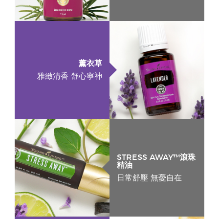
薰衣草
雅緻清香 舒心寧神
STRESS AWAY™滾珠
精油
日常舒壓 無憂自在