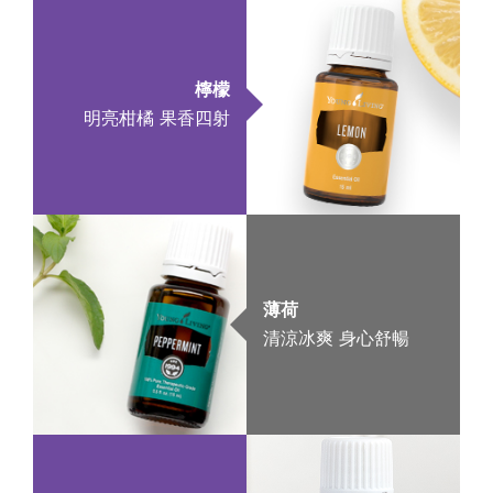
檸檬
明亮柑橘 果香四射
薄荷
清涼冰爽 身心舒暢