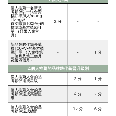
個人推薦一名新品
牌夥伴以一張合資
格訂單加入Young
Living及
2 分
-
-
首次購買100PV+的
標準或基本獎勵訂
單 （只限入會首
月）
新品牌夥伴額外購
買100PV+的基本獎
勵訂單 （入會後第
-
-
1 分
二個月及第三個月
及第四個月）
2.個人推薦的品牌夥伴新晉升級別
個人推薦入會的品
-
2 分
1 分
牌夥伴達成星級
個人推薦入會的品
牌夥伴達成高層星
-
4 分
2 分
級
個人推薦入會的品
-
12 分
6 分
牌夥伴達成總監