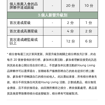
個人推薦入會的品
-
20 分
10 分
牌夥伴達成銀級
3.個人新晉升級別
首次達成星級
-
2 分
1 分
首次達成高層星級
-
4 分
2 分
首次達成總監級或
-
12 分
6 分
以上
* 積分會每週三次計算與更新。與晉升級別相關之積分將按月計算，約在
每月 20 號會發佈於排行榜。參加本比賽活動，參加者理解並接受此訊息
與其姓名會公開出現在排行榜上。不想參加本比賽活動的Young Living
品牌夥伴可以選擇退出，並聯絡客戶服務部將自己的姓名從排行榜上刪
除。參加者不得轉讓自己的積分給他人。此比賽結束後，所有積分將會失
效。積分不得兌換任何其他Young Living 活動、計劃或產品。積分無現
金價值，且不得折換現金。由回溯所獲得之積分，將依個案處理。產品退
貨及換貨導致獲得積分或改變級別，積分將有可能被取消。