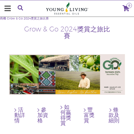
0
商機
Grow & Go 2024獎賞之旅比賽
Grow & Go 2024獎賞之旅比
賽
如
活
參
豐
條
何贏
動詳
加資
富獎
款及
得獎
情
格
賞
細則
賞