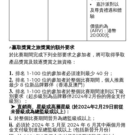
嘉許派對以
及尊貴禮遇和體
驗
價值約為
(ARV)：港幣
20,000元
^贏取獎賞之旅獎賞的額外要求
於比賽期間完成下列全部要求之參加者，將可取得爭取
產品獎賞及競逐獎賞之旅資格：
1.
排名 1-100 位的參加者必須達到最少 40 分；
2.
排名 1-100 位的參加者於整個比賽期間，個人推薦
最少 8 位新品牌夥伴（香港及澳門）
3.
排名 1-100 位的參加者於整個比賽期間達到以下級
別要求（起步級別為品牌夥伴2024年2月份的佣金支付
級別）：
➤
直銷商、星級或高層星級 (於2024年2月29日前從
未晉級成為總監級或以上)：
i.
於整個比賽期間晉升為總監級或以上；
ii.
必須於 2024 年 3 月至 2024 年 6 月其中兩個月佣
金支付級別達至總監級或以上 (包括新晉升月份)