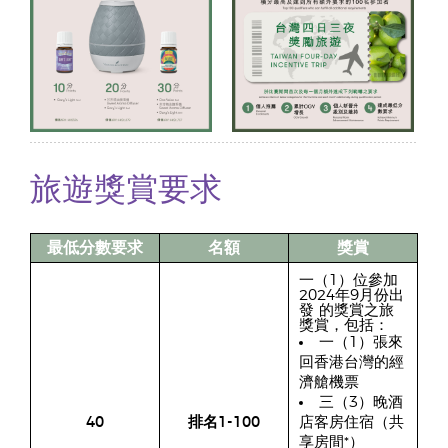
旅遊獎賞要求
最低分數要求
名額
獎賞
一（1）位參加
2024年9月份出
發 的獎賞之旅
獎賞，包括：
一（1）張來
回香港台灣的經
濟艙機票
三（3）晚酒
40
排名1-100
店客房住宿（共
享房間*）