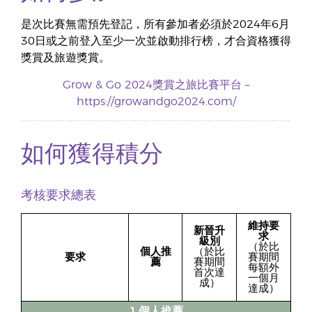
是次比賽無需預先登記，所有參加者必須於2024年6月
30日或之前登入至少一次並啟動排行榜，才合資格獲得
獎賞及旅遊獎賞。
Grow & Go 2024獎賞之旅比賽平台 –
https://growandgo2024.com/
如何獲得積分
考核要求總表
維持要
新晉升
求
級別
（於比
個人推
（於比
要求
賽期間
薦
賽期間
每額外
首次達
一個月
成）
達成）
1.個人推薦