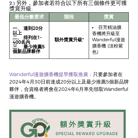
2.) 另外，參加者若符合以下所有三個條件更可獲
獎賞升級:
最低分數要求
階段
獎賞
芬芳精油擴
一、 達到20分
以上
香機將升級至
二、 排列在1-
額外獎賞升級*
Wanderful漫遊
400名內
擴香機 (淡粉紫
三、 最少推薦5
個新品牌夥伴
色)
Wanderful漫遊擴香機提早獲取推廣：
只要參加者在
2024年4月30日前達成20分以上及最少推薦5個新品牌
夥伴，合資格者將會在2024年6月率先領取Wanderful
漫遊擴香機。