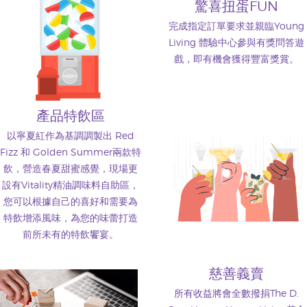
驚喜扭蛋FUN
完成指定訂單要求並親臨Young
Living 體驗中心參與有獎問答遊
戲，即有機會獲得豐富獎賞。
產品特飲區
以寧夏紅作為基調調製出 Red
Fizz 和 Golden Summer兩款特
飲，營造春夏甜蜜感覺，現場更
設有Vitality精油調味料自助區，
您可以根據自己的喜好和需要為
特飲增添風味，為您的味蕾打造
前所未有的特飲饗宴。
慈善義賣
所有收益將會全數撥捐The D.