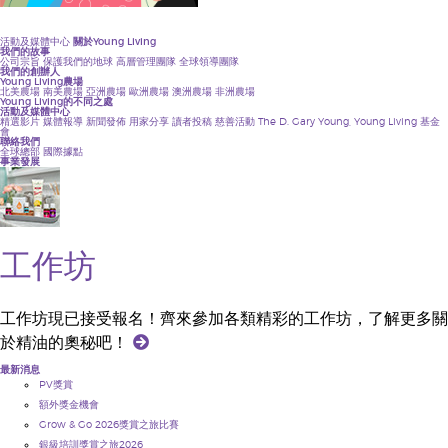
活動及媒體中心
關於Young Living
我們的故事
公司宗旨
保護我們的地球
高層管理團隊
全球領導團隊
我們的創辦人
Young Living農場
北美農場
南美農場
亞洲農場
歐洲農場
澳洲農場
非洲農場
Young Living的不同之處
活動及媒體中心
精選影片
媒體報導
新聞發佈
用家分享
讀者投稿
慈善活動
The D. Gary Young, Young Living 基金
會
聯絡我們
全球總部
國際據點
事業發展
工作坊
工作坊現已接受報名！齊來參加各類精彩的工作坊，了解更多關
於精油的奧秘吧！
最新消息
PV獎賞
額外獎金機會
Grow & Go 2026獎賞之旅比賽
銀級培訓獎賞之旅2026