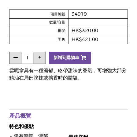
34919
項目編號
數量/容量
HK$320.00
批發
HK$421.00
零售
新增到購物車
雲呢拿具有一種濃郁、略帶甜味的香氣，可增強大部分
精油在局部塗抹或擴香時的體驗。
產品概覽
特色和優點
帶有溫暖、濃郁、