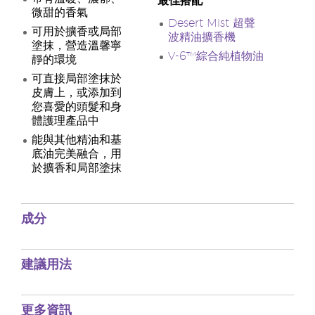
最佳搭配
微甜的香氣
Desert Mist 超聲
可用於擴香或局部
波精油擴香機
塗抹，營造溫馨寧
V-6™綜合純植物油
靜的環境
可直接局部塗抹於
皮膚上，或添加到
您喜愛的頭髮和身
體護理產品中
能與其他精油和基
底油完美融合，用
於擴香和局部塗抹
成分
建議用法
更多資訊