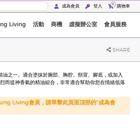
0
成為會員
登入
購物車
g Living
活動
商機
虛擬辦公室
會員服務
BLOOM膠原亮膚飲高級體驗套裝
SHARE
ng 喜愛的複方精油之一。適合塗抹於腕部、胸腔、頸背、腳底，或加入
一種具有強烈而提神香氣的精油組合，非常適合幫助你您在情緒低落
oung Living會員，請單擊此頁面頂部的“成為會