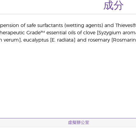
成分
spension of safe surfactants (wetting agents) and Thieves®
herapeutic Grade™ essential oils of clove [Syzygium aro
rum], eucalyptus [E. radiata] and rosemary [Rosmarinus 
虛擬辦公室