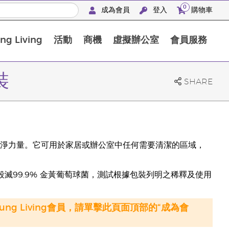
0
成為會員
登入
購物車
g Living
活動
商機
虛擬辦公室
會員服務
BLOOM膠原亮膚飲高級體驗套裝
裝
SHARE
淨力量。它可用於家居或辦公室中任何需要清潔的區域，
殺滅99.9% 金黃葡萄球菌，測試根據包裝列明之稀釋及使用
oung Living會員，請單擊此頁面頂部的“成為會