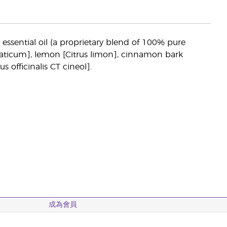
 essential oil (a proprietary blend of 100% pure
maticum], lemon [Citrus limon], cinnamon bark
officinalis CT cineol].
成為會員