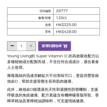
29777
項目編號
120ct
數量/容量
HK$325.00
批發
HK$428.00
零售
新增到購物車
Young Living的 Super Vitamin D 的高效吸收配方以
多種植物成分配製而成，不含任何合成成分，適合素食
人士使用。
雜莓風味的迅速溶解錠片不但美味可口，更提供豐富維
他命D，幫助支援骨骼生長和肌肉健康。
此外，維他命D能透過先天性和適應性防禦機制，支援
呼吸道的免疫健康。配方更蘊含有機檸檬香脂萃取、香
蜂草精油及青檸精油調味料，可支援情緒健康。