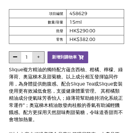
458629
項目編號
15ml
數量/容量
HK$290.00
批發
HK$382.00
零售
新增到購物車
Slique複方精油的獨特配方蘊含西柚、柑橘、檸檬、綠
薄荷、奥寇梯木及甜菊糖。以上成分相互發揮協同作
用，為身體提供飽腹感。配合Slique Tea或Slique套裝
使用更有效減低食慾，支援健康體重管理。 其柑橘類
精油成分使氣味芳香怡人；綠薄荷幫助維持消化系統正
常運作*；奥寇梯木精油散發肉桂般的香氣有助減輕饑
餓感。配方更採用天然甜味劑甜菊糖，令味道香甜而不
會增加熱量。