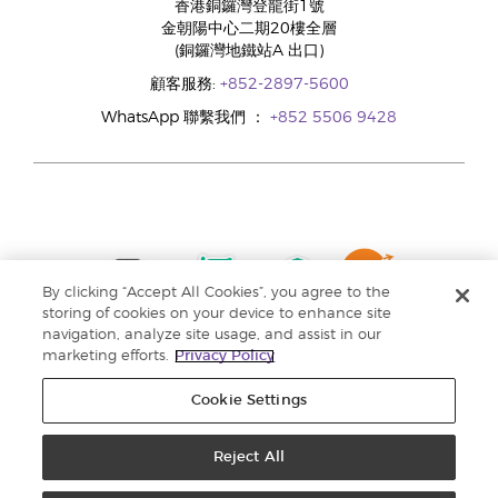
香港銅鑼灣登龍街1號
金朝陽中心二期20樓全層
(銅鑼灣地鐵站A 出口)
顧客服務:
+852-2897-5600
WhatsApp 聯繫我們 ：
+852 5506 9428
By clicking “Accept All Cookies”, you agree to the
storing of cookies on your device to enhance site
navigation, analyze site usage, and assist in our
marketing efforts.
Privacy Policy
Cookie Settings
Reject All
版權所有 © 2024 Young Living Essential Oils. 保留一切權利。 |
私隱權政策 |