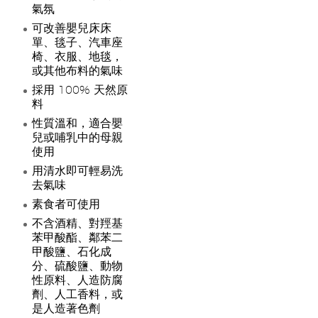
氣氛
可改善嬰兒床床
單、毯子、汽車座
椅、衣服、地毯，
或其他布料的氣味
採用 100% 天然原
料
性質溫和，適合嬰
兒或哺乳中的母親
使用
用清水即可輕易洗
去氣味
素食者可使用
不含酒精、對羥基
苯甲酸酯、鄰苯二
甲酸鹽、石化成
分、硫酸鹽、動物
性原料、人造防腐
劑、人工香料，或
是人造著色劑