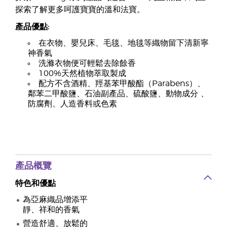
探索了解更多呵護寶寶的溫和法寶。
產品優點:
在衣物、嬰兒床、毛毯、地毯等織物留下清新寧
神香氣
洗滌衣物便可輕鬆去除餘香
100%天然植物萃取製成
配方不含酒精、羥基苯甲酸酯（Parabens）、
鄰苯二甲酸鹽、石油副產品、硫酸鹽、動物成分 、
防腐劑、人造香料或色素
產品概覽
特色和優點
為亞麻織品增添平
靜、祥和的香氣
營造舒適、放鬆的