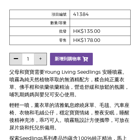
41384
項目編號
數量/容量
HK$135.00
批發
HK$178.00
零售
新增到購物車
父母和寶寶需要Young Living Seedlings 安睡噴霧。
噴霧為純天然植物萃取的無酒精配方，糅合純正薰衣
草、佛手柑和依蘭依蘭精油，營造舒緩和放鬆的氛圍，
哺乳期媽媽與嬰兒可安心使用。
輕輕一噴，薰衣草的清雅氣息繚繞床單、毛毯、汽車座
椅、衣物和毛絨公仔，穩定寶寶情緒，整夜安眠，睡醒
後精神充沛，乖巧可人。噴霧瓶設計方便攜帶，可放在
尿片袋和托兒所備用。
探索Seedlings系列產品均蘊含100%純正精油，馬上