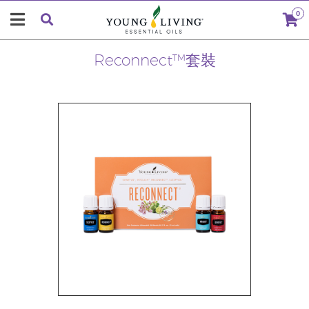
0
Reconnect™套裝