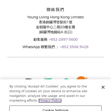
聯絡我們
Young Living Hong Kong Limited
香港銅鑼灣登龍街1號
金朝陽中心二期20樓全層
(銅鑼灣地鐵站A 出口)
顧客服務:
+852-2897-5600
WhatsApp 聯繫我們 ：
+852 5506 9428
By clicking “Accept All Cookies”, you agree to the
storing of cookies on your device to enhance site
navigation, analyze site usage, and assist in our
marketing efforts.
Privacy Policy
Cookie Settings