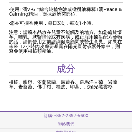
•使用1滴V-6™綜合純植物油或橄欖油稀釋1滴Peace &
Calming精油，塗抺於所需部位。
•您亦可擴香使用，每日3次，每次1小時。
注意：請將本品放在兒童不能觸及的地方。如您處於懷
孕、哺乳、就醫階段或有疾病，或正服用醫生配方藥物
的話，請於使用之前諮詢健康顧問或醫生意見。如果在
未來 12小時內皮膚要暴露在陽光直射或紫外線中，則
避免使用柑橘類精油。
成分
柑橘、甜橙、依蘭依蘭、廣藿香、羅馬洋甘菊、岩蘭
草、岩薔薇、佛手柑、桂皮、印蒿、北極光黑雲杉
訂購: +852-2897-5600
聯絡我們