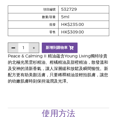
532729
項目編號
5ml
數量/容量
HK$235.00
批發
HK$309.00
零售
新增到購物車
Peace & Calming II 精油蘊含Young Living獨特珍貴
的北極光黑雲杉精油、柑橘精油及甜橙精油，散發溫和
及安神的清新香氣，讓人深層緩和放鬆及瞬間愉悅。新
配方更有助美顏活膚，只要稀釋精油並輕拍肌膚，讓您
的幼嫩肌膚時刻保持滋潤及光澤。
使用方法