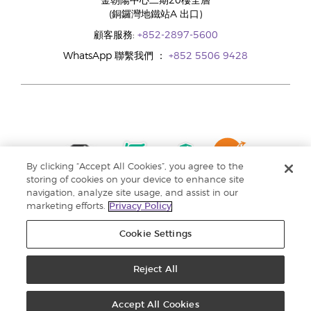
金朝陽中心二期20樓全層
(銅鑼灣地鐵站A 出口)
顧客服務:
+852-2897-5600
WhatsApp 聯繫我們 ：
+852 5506 9428
By clicking “Accept All Cookies”, you agree to the
storing of cookies on your device to enhance site
navigation, analyze site usage, and assist in our
marketing efforts.
Privacy Policy
Cookie Settings
Reject All
版權所有 © 2024 Young Living Essential Oils. 保留一切權利。 |
私隱權政策 |
收集個人資料聲明
Accept All Cookies