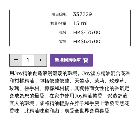
337229
項目編號
15 ml
數量/容量
HK$475.00
批發
HK$625.00
零售
新增到購物車
用Joy精油創造浪漫溫暖的環境。Joy複方精油混合花香
和柑橘精油，包括依蘭依蘭、天竺葵、茉莉、玫瑰草、
玫瑰、佛手柑、檸檬和柑橘，其獨特而女性化的香氣定
會成為您的最愛。在家中使用Joy精油擴香，營造舒適
宜人的環境，或將精油輕點在脖子和手腕上散發天然花
香味。此精油味道和諧，廣受全世界會員喜愛。