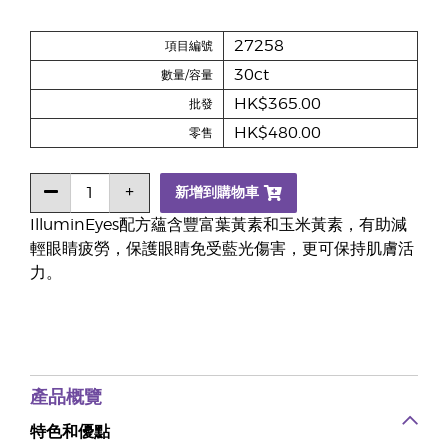
27258
項目編號
30ct
數量/容量
HK$365.00
批發
HK$480.00
零售
新增到購物車
IlluminEyes配方蘊含豐富葉黃素和玉米黃素，有助減
輕眼睛疲勞，保護眼睛免受藍光傷害，更可保持肌膚活
力。
產品概覽
特色和優點