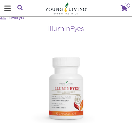
0
產品
IlluminEyes
IlluminEyes