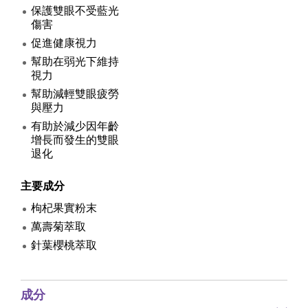
保護雙眼不受藍光
傷害
促進健康視力
幫助在弱光下維持
視力
幫助減輕雙眼疲勞
與壓力
有助於減少因年齡
增長而發生的雙眼
退化
主要成分
枸杞果實粉末
萬壽菊萃取
針葉櫻桃萃取
成分