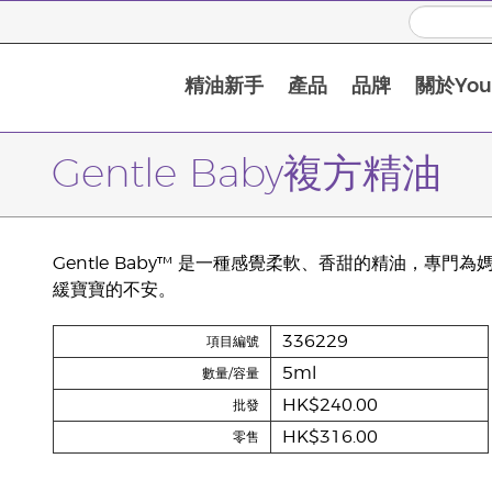
精油新手
產品
品牌
關於Youn
Gentle Baby複方精油
Gentle Baby™ 是一種感覺柔軟、香甜的精油，
緩寶寶的不安。
336229
項目編號
5ml
數量/容量
HK$240.00
批發
HK$316.00
零售