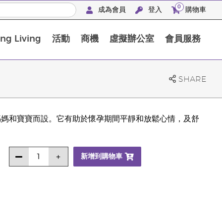
0
成為會員
登入
購物車
g Living
活動
商機
虛擬辦公室
會員服務
BLOOM膠原亮膚飲高級體驗套裝
SHARE
專門為媽媽和寶寶而設。它有助於懷孕期間平靜和放鬆心情，及舒
新增到購物車