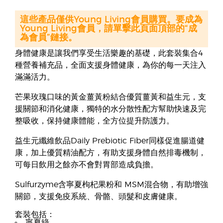
這些產品僅供Young Living會員購買。要成為
Young Living會員，請單擊此頁面頂部的“成
為會員”鏈接。
身體健康是讓我們享受生活樂趣的基礎，此套裝集合4
種營養補充品，全面支援身體健康，為你的每一天注入
滿滿活力。
芒果玫瑰口味的黃金薑黃粉結合優質薑黃和益生元，支
援關節和消化健康，獨特的水分散性配方幫助快速及完
整吸收，保持健康體能，全方位提升防護力。
益生元纖維飲品Daily Prebiotic Fiber同樣促進腸道健
康，加上優質精油配方，有助支援身體自然排毒機制，
可每日飲用之餘亦不會對胃部造成負擔。
Sulfurzyme含寧夏枸杞果粉和 MSM混合物，有助增強
關節，支援免疫系統、骨骼、頭髮和皮膚健康。
套裝包括：
寧夏綠