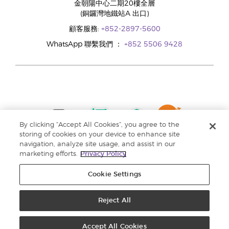
金朝陽中心二期20樓全層
(銅鑼灣地鐵站A 出口)
顧客服務:
+852-2897-5600
WhatsApp 聯繫我們 ：
+852 5506 9428
By clicking “Accept All Cookies”, you agree to the
storing of cookies on your device to enhance site
navigation, analyze site usage, and assist in our
marketing efforts.
Privacy Policy
Cookie Settings
Reject All
版權所有 © 2024 Young Living Essential Oils. 保留一切權利。 |
私隱權政策 |
收集個人資料聲明
Accept All Cookies