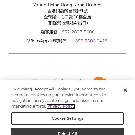
Young Living Hong Kong Limited
香港銅鑼灣登龍街1號
金朝陽中心二期20樓全層
(銅鑼灣地鐵站A 出口)
顧客服務:
+852-2897-5600
WhatsApp 聯繫我們 ：
+852 5506 9428
By clicking “Accept All Cookies”, you agree to the
storing of cookies on your device to enhance site
navigation, analyze site usage, and assist in our
marketing efforts.
Privacy Policy
Cookie Settings
Reject All