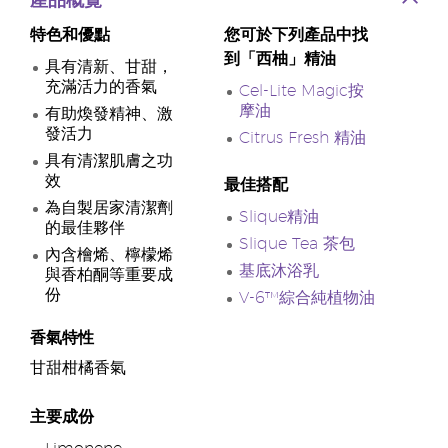
產品概覽
特色和優點
您可於下列產品中找
到「西柚」精油
具有清新、甘甜，
充滿活力的香氣
Cel-Lite Magic按
摩油
有助煥發精神、激
發活力
Citrus Fresh 精油
具有清潔肌膚之功
效
最佳搭配
為自製居家清潔劑
Slique精油
的最佳夥伴
Slique Tea 茶包
內含檜烯、檸檬烯
基底沐浴乳
與香柏酮等重要成
份
V-6™綜合純植物油
香氣特性
甘甜柑橘香氣
主要成份