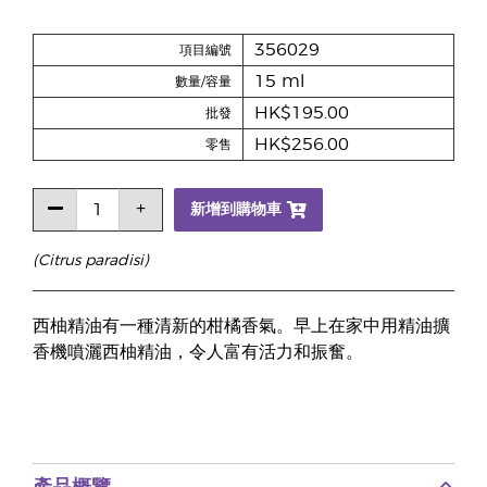
356029
項目編號
15 ml
數量/容量
HK$195.00
批發
HK$256.00
零售
新增到購物車
(Citrus paradisi)
西柚精油有一種清新的柑橘香氣。早上在家中用精油擴
香機噴灑西柚精油，令人富有活力和振奮。