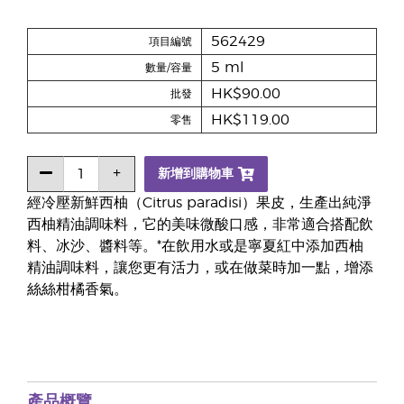
562429
項目編號
5 ml
數量/容量
HK$90.00
批發
HK$119.00
零售
新增到購物車
經冷壓新鮮西柚（Citrus paradisi）果皮，生產出純淨
西柚精油調味料，它的美味微酸口感，非常適合搭配飲
料、冰沙、醬料等。*在飲用水或是寧夏紅中添加西柚
精油調味料，讓您更有活力，或在做菜時加一點，增添
絲絲柑橘香氣。
產品概覽