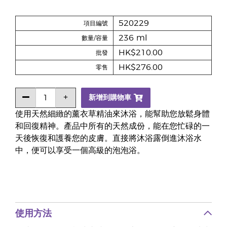
520229
項目編號
236 ml
數量/容量
HK$210.00
批發
HK$276.00
零售
新增到購物車
使用天然細緻的薰衣草精油來沐浴，能幫助您放鬆身體
和回復精神。產品中所有的天然成份，能在您忙碌的一
天後恢復和護養您的皮膚。直接將沐浴露倒進沐浴水
中，便可以享受一個高級的泡泡浴。
使用方法