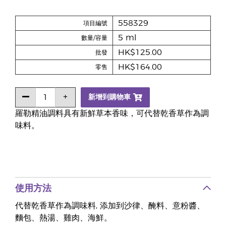
558329
項目編號
5 ml
數量/容量
HK$125.00
批發
HK$164.00
零售
新增到購物車
羅勒精油調料具有新鮮草本香味，可代替乾香草作為調
味料。
使用方法
代替乾香草作為調味料, 添加到沙律、醃料、意粉醬、
麵包、熱湯、雞肉、海鮮。