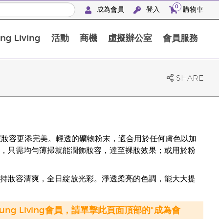
0
成為會員
登入
購物車
g Living
活動
商機
虛擬辦公室
會員服務
BLOOM膠原亮膚飲高級體驗套裝
SHARE
蜜粉，使您的無暇妝容更添完美。輕透的礦物粉末，適合用於任何膚色以加
，只需均勻薄掃就能潤飾妝容，達至裸妝效果；或用於粉
持妝容清爽，全日綻放光彩。淨透柔亮的色調，能大大提
oung Living會員，請單擊此頁面頂部的“成為會