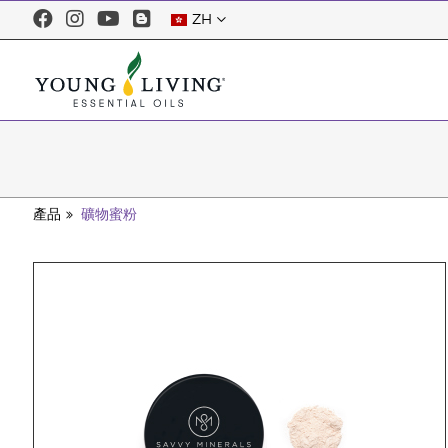
ZH
產品
礦物蜜粉