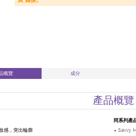
員”鏈接。
品概覽
成分
產品概覽
同系列產
妝感，突出輪廓
Savvy 