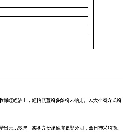
妝掃輕輕沾上，輕拍瓶蓋將多餘粉末拍走。以大小圈方式將
帶出美肌效果。柔和亮粉讓輪廓更顯分明，全日神采飛揚。