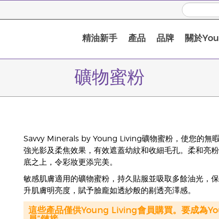
精油新手
產品
品牌
關於Youn
礦物蜜粉
Savvy Minerals by Young Living礦物
強光影及柔焦效果，有效遮蓋幼紋和收細毛孔。柔和亮粉
底之上，令彩妝更添完美。
敏感肌膚適用的礦物蜜粉，持久貼服並吸取多餘油光，保
升肌膚明亮度，賦予臉龐如透紗般的剔透亮澤感。
這些產品僅供Young Living會員購買。要成為Y