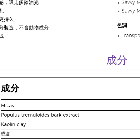
感，吸走多餘油光
Savvy 
孔
Savvy 
更持久
色調
分製造，不含動物成分
Trans
成
成分
成分
Micas
Populus tremuloides bark extract
Kaolin clay
或含: