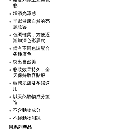
給雙頰添上完美色
彩
增添光澤感
呈獻健康自然的亮
麗妝容
色調輕柔，方便逐
漸加深色彩層次
備有不同色調配合
各種膚色
突出自然美
彩妝效果持久，全
天保持妝容貼服
敏感肌膚及孕婦適
用
以天然礦物成分製
造
不含動物成分
不經動物測試
同系列產品