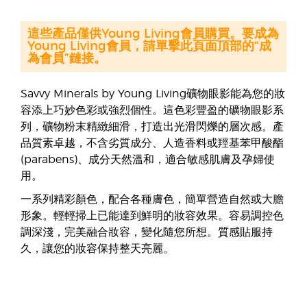
這些產品僅供Young Living會員購買。要成為
Young Living會員，請單擊此頁面頂部的“成
為會員”鏈接。
Savvy Minerals by Young Living礦物眼影能為您的妝
容添上巧妙色彩或強烈個性。這色彩豐盈的礦物眼影系
列，礦物粉末精緻細滑，打造出光滑閃爍的層次感。產
品質素卓越，不含劣質成分、人造香料或羥基苯甲酸酯
(parabens)、成分天然溫和，適合敏感肌膚及孕婦使
用。
一系列精彩顏色，配合各種膚色，簡單營造自然或大膽
形象。輕輕掃上已能達到鮮明的妝容效果。容易調控色
調深淺，完美融合妝容，變化隨您所想。質感貼服持
久，讓您的妝容保持整天亮麗。