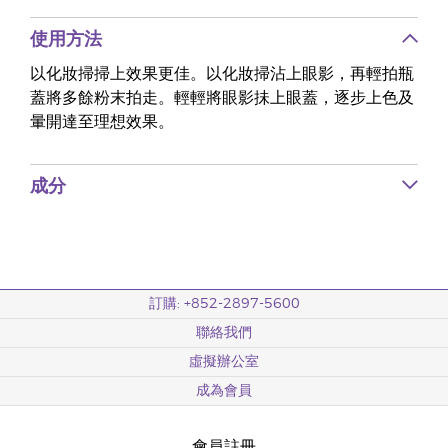
使用方法
以化妝掃掃上效果更佳。以化妝掃沾上眼影，再輕拍瓶
蓋將多餘粉末拍走。輕輕將眼影抺上眼蓋，逐步上色及
暈開達至理想效果。
成分
訂購: +852-2897-5600
聯絡我們
虛擬辦公室
成為會員
會員註冊