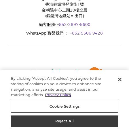
香港銅鑼灣登龍街1號
金朝陽中心二期20樓全層
(銅鑼灣地鐵站A 出口)
顧客服務:
+852-2897-5600
WhatsApp 聯繫我們 ：
+852 5506 9428
By clicking “Accept All Cookies”, you agree to the
storing of cookies on your device to enhance site
navigation, analyze site usage, and assist in our
marketing efforts.
Privacy Policy
Cookie Settings
Reject All