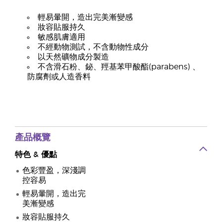
輕易暈開，造出完美漸變感
妝容貼服持久
敏感肌膚適用
不經動物測試，不含動物性成分
以天然礦物成分製造
不含滑石粉、鉍、羥基苯甲酸酯(parabens) 、
防腐劑或人造香料
產品概覽
特色
&
優點
色彩豐盈，深淺調
控容易
輕易暈開，造出完
美漸變感
妝容貼服持久