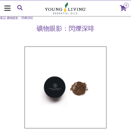
0
產品
礦物眼影：閃爍深啡
礦物眼影：閃爍深啡