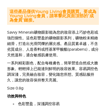
這些產品僅供Young Living會員購買。要成為
Young Living會員，請單擊此頁面頂部的“成
為會員”鏈接。
Savvy Minerals礦物眼影能為您的妝容添上巧妙色彩或
強烈個性。這色彩豐盈的礦物眼影系列，礦物粉末精緻
細滑，打造出光滑閃爍的層次感。產品質素卓越，不含
劣質成分、人造香料或羥基苯甲酸酯(parabens)，成分
天然溫和，適合敏感肌膚使用。
一系列精彩顏色，配合每種膚色，簡單營造自然或大膽
形象。輕輕掃上已能達到鮮明的妝容效果。容易調控色
調深淺，完美融合妝容，變化隨您所想。質感貼服持
久，讓您的妝容保持整天亮麗。
Size 0.8g
功效與特色
色彩豐盈，深淺調控容易