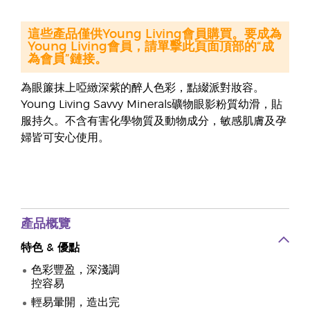
這些產品僅供Young Living會員購買。要成為
Young Living會員，請單擊此頁面頂部的“成
為會員”鏈接。
為眼簾抹上啞緻深紫的醉人色彩，點綴派對妝容。
Young Living Savvy Minerals礦物眼影粉質幼滑，貼
服持久。不含有害化學物質及動物成分，敏感肌膚及孕
婦皆可安心使用。
產品概覽
特色
&
優點
色彩豐盈，深淺調
控容易
輕易暈開，造出完