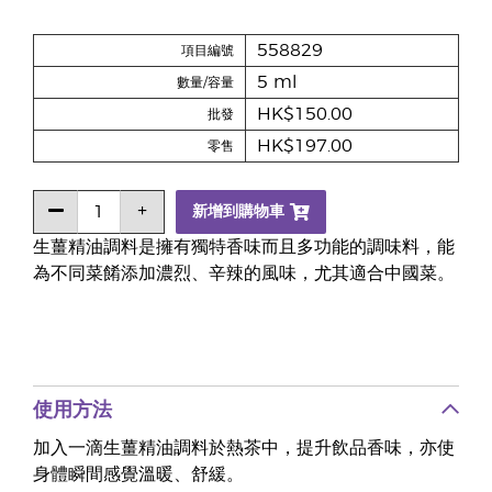
558829
項目編號
5 ml
數量/容量
HK$150.00
批發
HK$197.00
零售
新增到購物車
生薑精油調料是擁有獨特香味而且多功能的調味料，能
為不同菜餚添加濃烈、辛辣的風味，尤其適合中國菜。
使用方法
加入一滴生薑精油調料於熱茶中，提升飲品香味，亦使
身體瞬間感覺溫暖、舒緩。