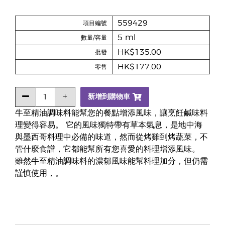
559429
項目編號
5 ml
數量/容量
HK$135.00
批發
HK$177.00
零售
新增到購物車
牛至精油調味料能幫您的餐點增添風味，讓烹飪鹹味料
理變得容易。 它的風味獨特帶有草本氣息，是地中海
與墨西哥料理中必備的味道，然而從烤雞到烤蔬菜，不
管什麼食譜，它都能幫所有您喜愛的料理增添風味。
雖然牛至精油調味料的濃郁風味能幫料理加分，但仍需
謹慎使用，。