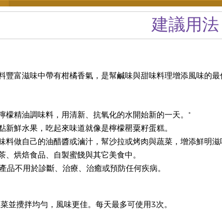
建議用法
料豐富滋味中帶有柑橘香氣，是幫鹹味與甜味料理增添風味的最
檸檬精油調味料，用清新、抗氧化的水開始新的一天。*
點新鮮水果，吃起來味道就像是檸檬罌粟籽蛋糕。
味料做自己的油醋醬或滷汁，幫沙拉或烤肉與蔬菜，增添鮮明滋
茶、烘焙食品、自製蜜餞與其它美食中。
iving產品不用於診斷、治療、治癒或預防任何疾病。
主菜並攪拌均勻，風味更佳。每天最多可使用3次。