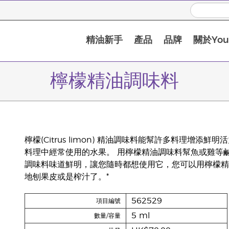
精油新手
產品
品牌
關於Youn
檸檬精油調味料
檸檬(Citrus limon) 精油調味料能幫許多料理增
料理中經常使用的水果。 用檸檬精油調味料幫魚或雞等
調味料味道鮮明，讓您隨時都想使用它，您可以用檸檬精
地刨果皮或是榨汁了。*
562529
項目編號
5 ml
數量/容量