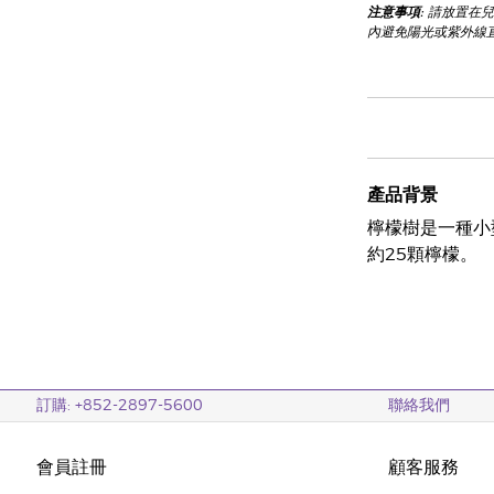
注意事項:
請放置在兒
內避免陽光或紫外線
產品背景
檸檬樹是一種小
約25顆檸檬。
訂購: +852-2897-5600
聯絡我們
會員註冊
顧客服務