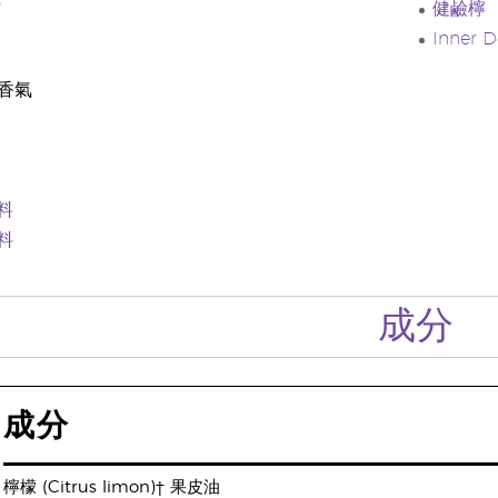
*
健鹼檸
Inner 
香氣
料
料
成分
成分
檸檬 (Citrus limon)† 果皮油