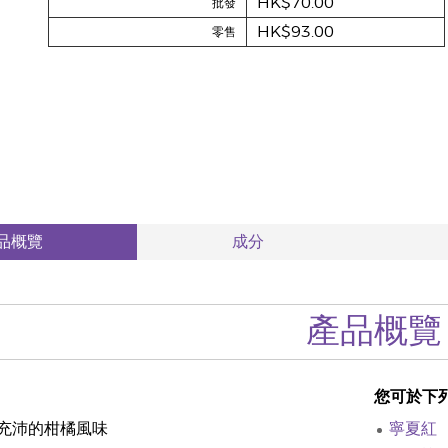
HK$70.00
批發
HK$93.00
零售
品概覽
成分
產品概覽
您可於下
充沛的柑橘風味
寧夏紅