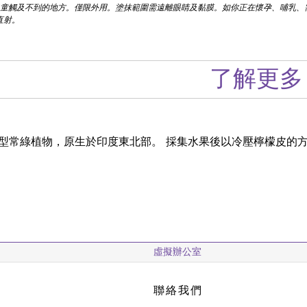
童觸及不到的地方。僅限外用。塗抹範圍需遠離眼睛及黏膜。如你正在懷孕、哺乳、
直射。
了解更多
型常綠植物，原生於印度東北部。 採集水果後以冷壓檸檬皮的方
虛擬辦公室
聯絡我們