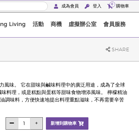
0
成為會員
登入
購物車
g Living
活動
商機
虛擬辦公室
會員服務
BLOOM膠原亮膚飲高級體驗套裝
SHARE
添鮮明活力風味。 它在甜味與鹹味料理中的廣泛用途，成為了全球
鹹味料理，或是糕點與蛋糕等甜味食物增添風味。 檸檬精油
油調味料，方便快速地提出料理重點滋味，不再需要辛苦
新增到購物車