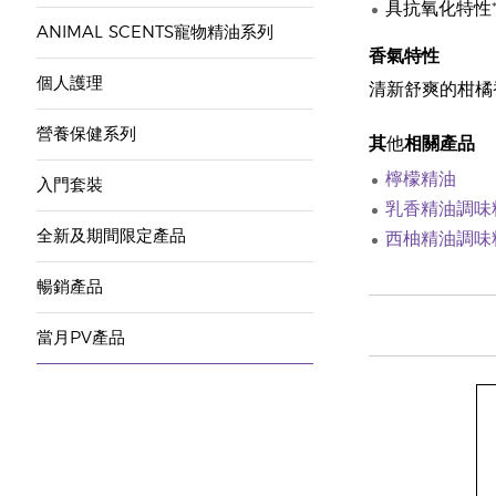
具抗氧化特性
ANIMAL SCENTS寵物精油系列
香氣特性
個人護理
清新舒爽的柑橘
營養保健系列
其
他
相關產品
檸檬精油
入門套裝
乳香精油調味
全新及期間限定產品
西柚精油調味
暢銷產品
當月PV產品