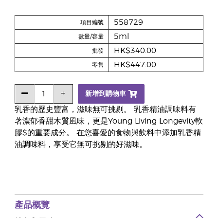
558729
項目編號
5ml
數量/容量
HK$340.00
批發
HK$447.00
零售
新增到購物車
乳香的歷史豐富，滋味無可挑剔。 乳香精油調味料有
著濃郁香甜木質風味，更是Young Living Longevity軟
膠$的重要成分。 在您喜愛的食物與飲料中添加乳香精
油調味料，享受它無可挑剔的好滋味。
產品概覽