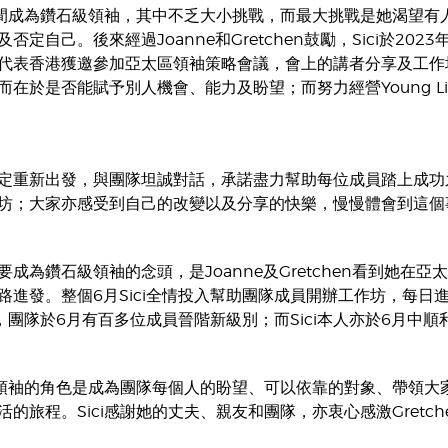
年間成為鑽石級領袖，其中不乏大小挑戰，而最大挑戰是她渴望有人並
否定自己。後來經過Joanne和Gretchen鼓勵，Sici於2
代表香港獲邀參加亞太區領袖策略會議，會上的講者分享及工作坊為
而在於是否能賦予別人機會、能力及盼望；而努力經營Young L
i 決定重新出發，與團隊坦誠對話，承諾盡力幫助每位成員踏上
坊；大家亦感受到自己的改變以及分享的快樂，慢慢體會到這
未有要成為鑽石級領袖的念頭，是Joanne及Gretchen看到她
路進發。整個6月Sici全情投入幫助團隊成員開辦工作坊，每
下，團隊於6月有百多位成員晉階新級別；而Sici本人亦於6月中
鑽石領袖的角色是成為團隊每個人的盼望、可以依靠的對象、帶領
的旅程。Sici感謝她的丈夫、親友和團隊，亦衷心感激Gretch