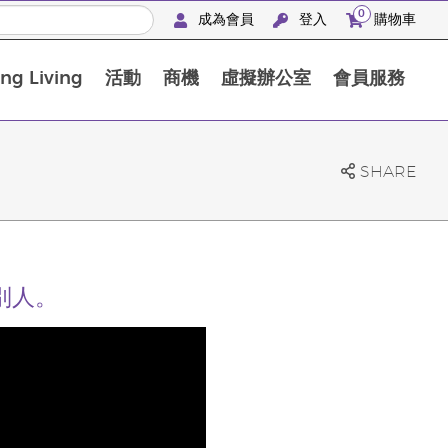
0
成為會員
登入
購物車
g Living
活動
商機
虛擬辦公室
會員服務
BLOOM膠原亮膚飲高級體驗套裝
SHARE
別人。