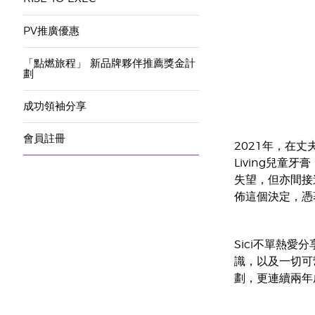
PV推廣優惠
「點燃旅程」 新品牌夥伴推薦獎金計
劃
成功領袖分享
會員註冊
2021年，在丈
Living兒童
失望，但亦間接造
佈這個決定，憑
Sici不單熱愛
識，以及一切可
劃，更連續兩年