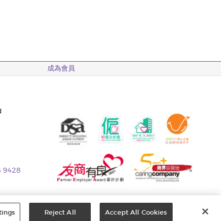
成為會員
d
6 9428
tings
Reject All
Accept All Cookies