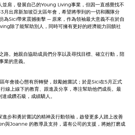
肩，發展自己的Young Living事業，但因一直感覺找不
023年3月出席新加坡亞太區年會，希望將學到的一切和團隊分
Sici帶來震撼衝擊 — 原來，作為領袖最大意義不在於自
iving除了能幫助別人，同時可擁有更好的經濟能力回饋社
成功之路。她親自協助成員們分享以及尋找目標、確立行動，陪
個事業的意義。
在亞太區年會後心態有所轉變，鼓勵她嘗試；於是Sici在5月正式
日進行線上線下的教育、跟進及分享，專注幫助他們成長。最
順利達成鑽石級，成績驕人。
大家進步和勇於嘗試的精神及行動領袖，啟發更多人踏上改善
en與Joanne 的教導及支持，還有公司的支援，將她打磨成