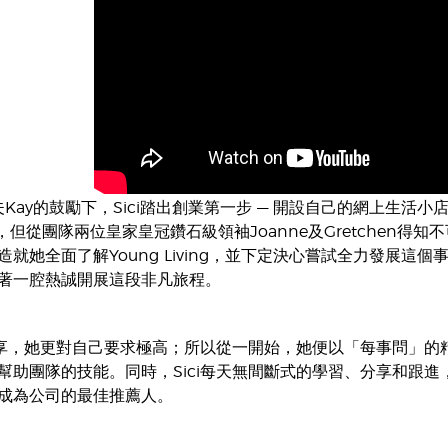
夫Kay的鼓勵下，Sici踏出創業第一步 — 開設自己的網上生活小
牙膏，但從團隊兩位皇家皇冠鑽石級領袖Joanne及Gretchen得知
就她全面了解Young Living，並下定決心嘗試全力發展這
著一腔熱誠開展這段非凡旅程。
分享，她更對自己要求極高；所以從一開始，她便以「每事問」的精神
幫助團隊的技能。同時，Sici每天無間斷式的學習、分享和跟
成為公司的最佳推薦人。