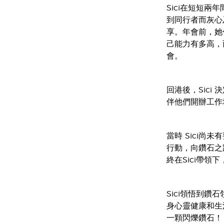
Sici在短短兩
到同行者而灰心及
享。年會前，她
己能力有多高，
會。
回港後，Sic
伴他們開辦工作
當時 Sici尚
行動，向鑽石之
終在Sici帶領
Sici領悟到
身心靈健康和生活
一顆閃爍鑽石！