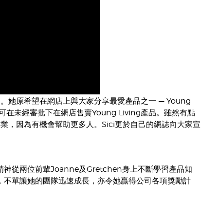
店。她原希望在網店上與大家分享最愛產品之一 — Young
不可在未經審批下在網店售賣Young Living產品。雖然有點
個事業，因為有機會幫助更多人。Sici更於自己的網誌向大家宣
從兩位前輩Joanne及Gretchen身上不斷學習產品知
進，不單讓她的團隊迅速成長，亦令她贏得公司各項獎勵計