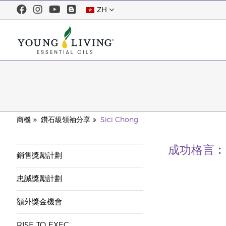
ZH
商機
鑽石級領袖分享
Sici Chong
成功格言︰
銷售獎勵計劃
忠誠獎勵計劃
額外獎金機會
RISE TO EXEC