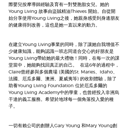
際嬰兒按摩導師經驗及育有一對雙胞胎女兒。她的
Young Living 故事由盜賊精油Thieves 開始。自從開
始分享使用Young Living之後，她親身感受到身邊朋友
的健康得到改善，這也是她一直以來的動力。
在建立Young Living事業的同時，除了讓她自我增值不
少健康知識，能夠認識一班志同道合交心的好朋友是
Young Living帶給她的最大禮物！同時，在每一次的課
堂當中，她能夠找回真正的自己。 在這6年的過程中，
Claire曾經參與多個農場 (美國的St. Maries、Idaho、
法國、厄瓜多爾、澳洲、夏威夷等) 的收割體驗，除了
助養Young Living Foundation 位於厄瓜多爾的
Young Living Academy中的學童，也曾經投入非洲烏
干達的義工服務。希望於地球每一個角落投入愛的種
子。
一切有賴公司的創辦人Gary Young 和Mary Young創