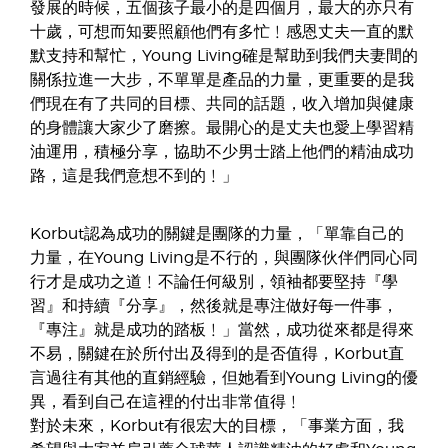
發展的時候，五個孩子最小的是四個月，最大的亦只有
十歲，可想而知要照顧他們有多忙﹗感恩丈夫一直的默
默支持和幫忙，Young Living確是幫助到我們夫妻間的
關係拉進一大步，不單單是產品的力量，更重要的是我
們現在有了共同的目標、共同的話題，收入增加與健康
的身體讓大家少了磨擦。最開心的是丈夫也愛上學習精
油運用，積極分享，協助不少男士踏上他們的精油成功
路，這是我們意想不到的﹗」
Korbut認為成功的關鍵是團隊的力量，「單靠自己的
力量，在Young Living是不行的，與團隊伙伴們同心同
行才是成功之道﹗不論任何級別，領袖都要堅持『學
習』和持續『分享』，然後就是專注做好每一件事，
『專注』就是成功的踏板﹗」當然，成功從來都是得來
不易，關鍵在於所付出及得到的是否值得，Korbut直
言過往有其他的直銷經驗，但她看到Young Living的優
異，看到自己在這裡的付出非常值得﹗
對於未來，Korbut有很宏大的目標，「事業方面，我