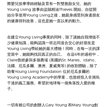
際嬰兒按摩導師經驗及育有一對雙胞胎女兒。她的
Young Living 故事由盜賊精油Thieves 開始。自從開
始分享使用Young Living之後，她親身感受到身邊朋友
的健康得到改善，這也是她一直以來的動力。
在建立Young Living事業的同時，除了讓她自我增值不
少健康知識，能夠認識一班志同道合交心的好朋友是
Young Living帶給她的最大禮物！同時，在每一次的課
堂當中，她能夠找回真正的自己。 在這6年的過程中，
Claire曾經參與多個農場 (美國的St. Maries、Idaho、
法國、厄瓜多爾、澳洲、夏威夷等) 的收割體驗，除了
助養Young Living Foundation 位於厄瓜多爾的
Young Living Academy中的學童，也曾經投入非洲烏
干達的義工服務。希望於地球每一個角落投入愛的種
子。
一切有賴公司的創辦人Gary Young 和Mary Young創