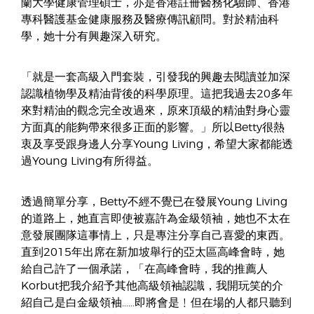
蘭大學健康管理碩士，亦是香港註冊醫務化驗師、香港
專科醫護基金健康服務及醫療傳訊顧問。對於精油科
學，她十分有興趣深入研究。
「就是一套高級入門套裝，引發我的興趣去閱讀並加深
認識植物學及精油背後的科學原理。這把我過去20多年
來對精油的觀念完全改過來，原來頂級的精油對身心靈
方面真的能夠帶來很多正面的影響。」所以Betty很熱
衷及享受跟身邊人分享Young Living，希望大家都能透
過Young Living有所得益。
透過簡單分享，Betty不經不覺已在發展Young Living
的道路上，她直言即使被嘉許為金級領袖，她也不太在
意發展團隊這事情上，只是專注分享自己喜愛的東西。
直到2015年出席在新加坡舉行的亞太區高峰會時，她
給自己許了一個承諾，「在高峰會時，我的推薦人
Korbut把我介紹予其他高級領袖認識，我開玩笑的介
紹自己是白金級領袖……即將會是﹗但在場的人都只聽到