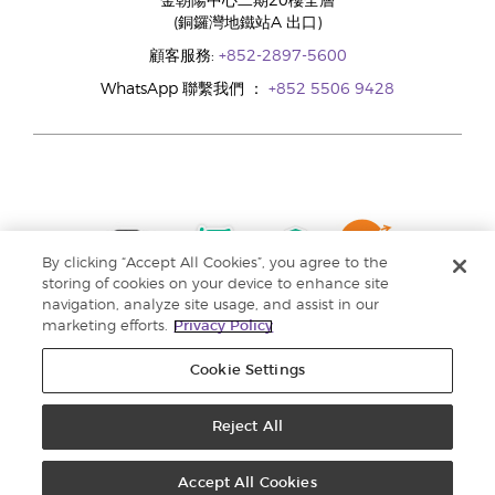
金朝陽中心二期20樓全層
(銅鑼灣地鐵站A 出口)
顧客服務:
+852-2897-5600
WhatsApp 聯繫我們 ：
+852 5506 9428
By clicking “Accept All Cookies”, you agree to the
storing of cookies on your device to enhance site
navigation, analyze site usage, and assist in our
marketing efforts.
Privacy Policy
Cookie Settings
Reject All
版權所有 © 2024 Young Living Essential Oils. 保留一切權利。 |
私隱權政策 |
收集個人資料聲明
Accept All Cookies