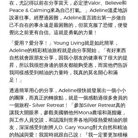
在，尤記得以前在分享當天，必定塗Valor、Believe和
Peace & Calming來為自己打氣。」Adeline溫柔地訴
說著往事。經歷過困難，Adeline直言踏出第一步做自
己不自在的事永遠是最困難的，但當克服了恐懼，便發
覺比之前更有自信。這就是勇氣的力量﹗
「愛用？愛分享﹗」Young Living就是如此簡單，
Adeline的精彩精油旅程就是由分享開始，「有好東西
自然就會跟朋友分享，因我小朋友的健康有了很大的提
昇，所以我很想身邊的朋友都能夠受惠，而當他們告訴
我同樣感受到精油的力量時，我真的莫名開心和滿
足﹗」
透過簡單用心的分享，Adeline很快就發展出一個小小
的團隊，而真正的轉捩點，就是一個感動過很多會員的
一個旅程– Silver Retreat﹗「參加Silver Retreat真的
讓我大開眼界，參觀美國猶他州Mona農場和蒸餾廠，
與工作人員交談，和認識到世界各地同樣熱愛精油的朋
友，深深感受到創辨人D. Gary Young對大自然和精油
的熱誠與愛﹗我當時就跟自己說︰『我一定要更加積極