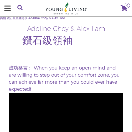
0
商機
鑽石級領袖分享
Adeline Choy & Alex Lam
Adeline Choy & Alex Lam
鑽石級領袖
成功格言︰
When you keep an open mind and
are willing to step out of your comfort zone, you
can achieve far more than you could ever have
expected!