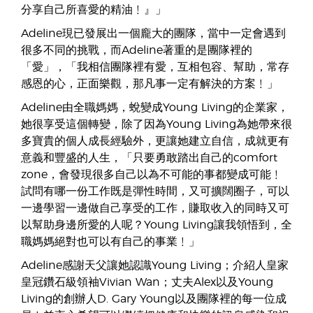
分享自己所喜愛的精油﹗』」
Adeline現已發展出一個龐大的團隊，當中一定會遇到
很多不同的挑戰，而Adeline著重的是團隊裡的
「愛」，「我相信團隊裡有愛，互相包容、幫助，常存
感恩的心，正面樂觀，那凡事一定有解決的方案﹗」
Adeline由全職媽媽，蛻變成Young Living的企業家，
她很享受這個轉變，除了因為Young Living為她帶來很
多寶貴的個人成長經驗外，更讓她建立自信，成就更有
意義和豐盛的人生，「只要勇敢踏出自己的comfort
zone，會發現很多自己以為不可能的事都變成可能﹗
試問有哪一份工作既是彈性時間，又可擴闊圈子，可以
一邊學習一邊做自己享受的工作，賺取收入的同時又可
以幫助身邊所愛的人呢？Young Living讓我領悟到，全
職媽媽絕對也可以有自己的事業﹗」
Adeline感謝天父讓她認識Young Living；介紹人皇家
皇冠鑽石級領袖Vivian Wan；丈夫Alex以及Young
Living的創辦人D. Gary Young以及團隊裡的每一位成