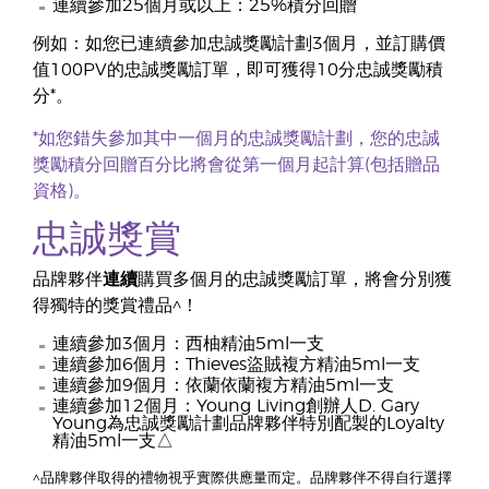
連續參加25個月或以上：25%積分回贈
例如：如您已連續參加忠誠獎勵計劃3個月，並訂購價
值100PV的忠誠獎勵訂單，即可獲得10分忠誠獎勵積
分*。
*如您錯失參加其中一個月的忠誠獎勵計劃，您的忠誠
獎勵積分回贈百分比將會從第一個月起計算(包括贈品
資格)。
忠誠獎賞
品牌夥伴
連續
購買多個月的忠誠獎勵訂單，將會分別獲
得獨特的獎賞禮品^！
連續參加3個月：西柚精油5ml一支
連續參加6個月：Thieves盜賊複方精油5ml一支
連續參加9個月：依蘭依蘭複方精油5ml一支
連續參加12個月：Young Living創辦人D. Gary
Young為忠誠獎勵計劃品牌夥伴特別配製的Loyalty
精油5ml一支△
^品牌夥伴取得的禮物視乎實際供應量而定。品牌夥伴不得自行選擇