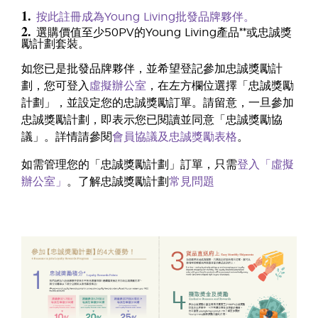
1.
按此註冊成為Young Living批發品牌夥伴。
2.
選購價值至少50PV的Young Living產品**或忠誠獎
勵計劃套裝。
如您已是批發品牌夥伴，並希望登記參加忠誠獎勵計
劃，您可登入
虛擬辦公室
，在左方欄位選擇「忠誠獎勵
計劃」，並設定您的忠誠獎勵訂單。請留意，一旦參加
忠誠獎勵計劃，即表示您已閱讀並同意「忠誠獎勵協
議」。詳情請參閱
會員協議及忠誠獎勵表格
。
如需管理您的「忠誠獎勵計劃」訂單，只需
登入「虛擬
辦公室」
。了解忠誠獎勵計劃
常見問題