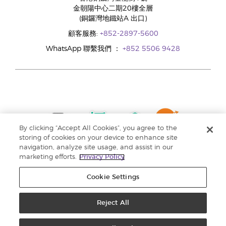
金朝陽中心二期20樓全層
(銅鑼灣地鐵站A 出口)
顧客服務:
+852-2897-5600
WhatsApp 聯繫我們 ：
+852 5506 9428
By clicking “Accept All Cookies”, you agree to the
storing of cookies on your device to enhance site
navigation, analyze site usage, and assist in our
marketing efforts.
Privacy Policy
Cookie Settings
Reject All
版權所有 © 2024 Young Living Essential Oils. 保留一切權利。 |
私隱權政策 |
收集個人資料聲明