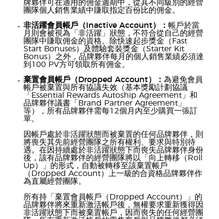
牌夥伴可在適用的佣金週期中，從其不同級別的經營
團隊個人銷售業績中賺取指定百份比的佣金。
非活躍會員帳戶（Inactive Account）：
帳戶於當
月則會被視為「非活躍」狀態，不符合從自己的經營
團隊中賺取佣金的資格。除快速起步獎金（Fast
Start Bonuses）及體驗套裝獎金（Starter Kit
Bonus）之外，品牌夥伴每月的個人銷售業績必須達
到100 PV方可領取所有佣金。
棄置會員帳戶（Dropped Account）：
為避免會員
帳戶被棄置與所有協議失效（基本獎勵計劃協議
「Essential Rewards Autoship Agreement」和
品牌夥伴議書「Brand Partner Agreement」
等），所有品牌夥伴需每12個月內至少購買一張訂
單。
因帳戶處於非活躍狀態而被棄置的任何品牌夥伴，則
將喪失其先前經營團隊之所有權利、要求與特別待
遇。在因持續處於非活躍狀態下而喪失品牌夥伴身份
後，該有品牌夥伴的經營團隊將以「向上轉移（Roll
Up）」的形式，自動被轉移至該棄置帳戶
（Dropped Account）上一級的合資格品牌夥伴作
為直屬經營團隊。
所有持「棄置會員帳戶（Dropped Account）」的
品牌夥伴將來重新激活帳戶後，無權要求重新獲得因
非活躍狀態下而被棄置帳戶，因而喪失的任何經營團