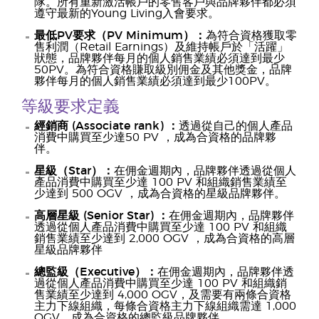
隊。所有重新激活帳戶的零售客戶與品牌夥伴都必須
遵守最新的Young Living入會要求。
最低PV要求（PV Minimum）：
為符合資格獲取零
售利潤（Retail Earnings）及維持帳戶於「活躍」
狀態，品牌夥伴每月的個人銷售業績必須達到最少
50PV。為符合資格賺取級別佣金及其他獎金，品牌
夥伴每月的個人銷售業績必須達到最少100PV。
等級要求定義
經銷商 (Associate rank) ：
透過從自己的個人產品
消費中購買至少達50 PV ，成為合資格的品牌夥
伴。
星級（Star）：
在佣金週期內，品牌夥伴透過從個人
產品消費中購買至少達 100 PV 和組織銷售業績至
少達到 500 OGV ，成為合資格的星級品牌夥伴。
高層星級 (Senior Star) ：
在佣金週期內，品牌夥伴
透過從個人產品消費中購買至少達 100 PV 和組織
銷售業績至少達到 2,000 OGV ，成為合資格的高層
星級品牌夥伴
總監級（Executive）：
在佣金週期內，品牌夥伴透
過從個人產品消費中購買至少達 100 PV 和組織銷
售業績至少達到 4,000 OGV，及需要有兩條合資格
主力下線組織，每條合資格主力下線組織需達 1,000
OGV，成為合資格的總監級品牌夥伴。