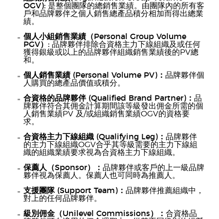
OGV):
是整個團隊的總銷售業績。由團隊內的所有客
戶和品牌夥伴之個人銷售總產品積分相加而得出總業
績。
個人小組銷售業績（Personal Group Volume
PGV）:
品牌夥伴排除合資格主力下線組織及或任何
獲得銀級或以上的品牌夥伴組織銷售業績後的PV總
和。
個人銷售業績 (Personal Volume PV)：
品牌夥伴個
人購買的總產品價值或積分。
合資格的品牌夥伴 (Qualified Brand Partner)：
品
牌夥伴符合其佣金計算期間該等級發出佣金所需的個
人銷售業績PV 及/或組織銷售業績OGV的資格要
求。
合資格主力下線組織 (Qualifying Leg)：
品牌夥伴
的主力下線組織OGV合乎其等級需要的主力下線組
織的組織業績要求視為合資格主力下線組織。
保薦人（Sponsor）：
品牌夥伴或客戶的上一級品牌
夥伴視為保薦人。保薦人也可同時為推薦人。
支援團隊 (Support Team)：
品牌夥伴推薦組織中，
對上的任何品牌夥伴。
級別佣金（Unilevel Commissions）：
合資格品