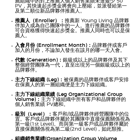
薦組織中的對上推薦人個人銷售業績未達最少 50
PV，其快速起步獎金將會向上壓縮，並派發給第一
及第二順位新品牌夥伴推薦人。
推薦人（Enroller）：
推薦新 Young Living 品牌夥
伴加入成為自己團隊中的一人。進行推薦的品牌夥伴
可合資格獲得快速起步獎金。推薦人同時也可以是保
薦人。
入會月份 (Enrollment Month)：
品牌夥伴或客戶
加入的月份，不論加入發生在該月的哪一天入會。
代數 (Generation)：
銀級或以上的品牌夥伴及其下
整個經營團隊為一代，直至出現另一個銀級或以上的
品牌夥伴。
主力下線組織 (Leg)：
被保薦的品牌夥伴或客戶安排
在保薦人的第一層組織便是主力下線組織。
主力下線組織業績 (Leg Organizational Group
Volume)：
主力下線組織中所有客戶和品牌夥伴的
個人銷售業績 PV總和。
級別（Level）：
客戶和/或品牌夥伴經營團隊中的位
置。客戶或品牌夥伴屬於其團隊中直接保薦關係視為
第一級(1st Level)。而與第一級客戶或品牌夥伴屬於
直接保薦關係視為第二級(2nd Level)，如此類推。
組織銷售業績(Organization Group Volume