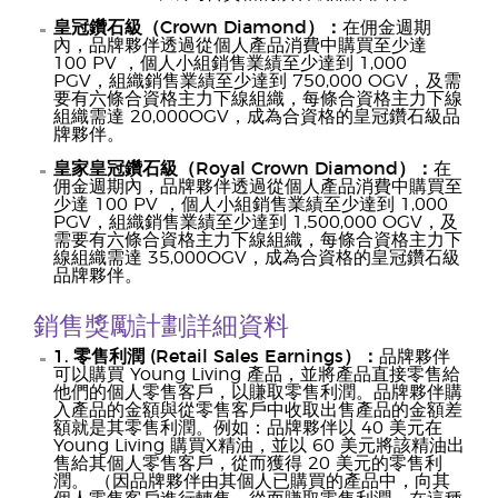
皇冠鑽石級（Crown Diamond）：
在佣金週期
內，品牌夥伴透過從個人產品消費中購買至少達
100 PV ，個人小組銷售業績至少達到 1,000
PGV，組織銷售業績至少達到 750,000 OGV，及需
要有六條合資格主力下線組織，每條合資格主力下線
組織需達 20,000OGV，成為合資格的皇冠鑽石級品
牌夥伴。
皇家皇冠鑽石級（Royal Crown Diamond）：
在
佣金週期內，品牌夥伴透過從個人產品消費中購買至
少達 100 PV ，個人小組銷售業績至少達到 1,000
PGV，組織銷售業績至少達到 1,500,000 OGV，及
需要有六條合資格主力下線組織，每條合資格主力下
線組織需達 35,000OGV，成為合資格的皇冠鑽石級
品牌夥伴。
銷售獎勵計劃詳細資料
1. 零售利潤 (Retail Sales Earnings）：
品牌夥伴
可以購買 Young Living 產品，並將產品直接零售給
他們的個人零售客戶，以賺取零售利潤。品牌夥伴購
入產品的金額與從零售客戶中收取出售產品的金額差
額就是其零售利潤。例如：品牌夥伴以 40 美元在
Young Living 購買X精油，並以 60 美元將該精油出
售給其個人零售客戶，從而獲得 20 美元的零售利
潤。 （因品牌夥伴由其個人已購買的產品中，向其