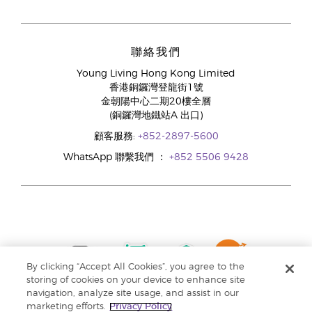
聯絡我們
Young Living Hong Kong Limited
香港銅鑼灣登龍街1號
金朝陽中心二期20樓全層
(銅鑼灣地鐵站A 出口)
顧客服務:
+852-2897-5600
WhatsApp 聯繫我們 ：
+852 5506 9428
By clicking “Accept All Cookies”, you agree to the
storing of cookies on your device to enhance site
navigation, analyze site usage, and assist in our
marketing efforts.
Privacy Policy