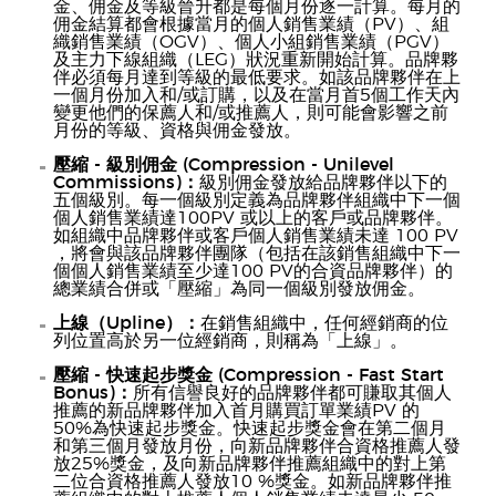
金、佣金及等級晉升都是每個月份逐一計算。每月的
佣金結算都會根據當月的個人銷售業績（PV）、組
織銷售業績（OGV）、個人小組銷售業績（PGV）
及主力下線組織（LEG）狀況重新開始計算。品牌夥
伴必須每月達到等級的最低要求。如該品牌夥伴在上
一個月份加入和/或訂購，以及在當月首5個工作天內
變更他們的保薦人和/或推薦人，則可能會影響之前
月份的等級、資格與佣金發放。
壓縮 - 級別佣金 (Compression - Unilevel
Commissions)：
級別佣金發放給品牌夥伴以下的
五個級別。每一個級別定義為品牌夥伴組織中下一個
個人銷售業績達100PV 或以上的客戶或品牌夥伴。
如組織中品牌夥伴或客戶個人銷售業績未達 100 PV
，將會與該品牌夥伴團隊（包括在該銷售組織中下一
個個人銷售業績至少達100 PV的合資品牌夥伴）的
總業績合併或「壓縮」為同一個級別發放佣金。
上線（Upline）：
在銷售組織中，任何經銷商的位
列位置高於另一位經銷商，則稱為「上線」。
壓縮 - 快速起步獎金 (Compression - Fast Start
Bonus)：
所有信譽良好的品牌夥伴都可賺取其個人
推薦的新品牌夥伴加入首月購買訂單業績PV 的
50%為快速起步獎金。快速起步獎金會在第二個月
和第三個月發放月份，向新品牌夥伴合資格推薦人發
放25%獎金，及向新品牌夥伴推薦組織中的對上第
二位合資格推薦人發放10 %獎金。如新品牌夥伴推