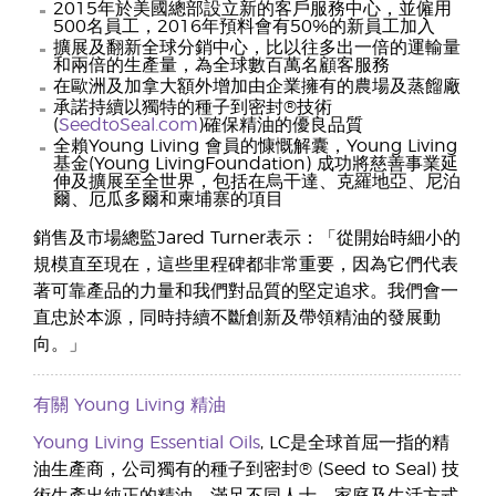
2015年於美國總部設立新的客戶服務中心，並僱用
500名員工，2016年預料會有50%的新員工加入
擴展及翻新全球分銷中心，比以往多出一倍的運輸量
和兩倍的生產量，為全球數百萬名顧客服務
在歐洲及加拿大額外增加由企業擁有的農場及蒸餾廠
承諾持續以獨特的種子到密封®技術
(
SeedtoSeal.com
)確保精油的優良品質
全賴Young Living 會員的慷慨解囊，Young Living
基金(Young LivingFoundation) 成功將慈善事業延
伸及擴展至全世界，包括在烏干達、克羅地亞、尼泊
爾、厄瓜多爾和柬埔寨的項目
銷售及市場總監Jared Turner表示：「從開始時細小的
規模直至現在，這些里程碑都非常重要，因為它們代表
著可靠產品的力量和我們對品質的堅定追求。我們會一
直忠於本源，同時持續不斷創新及帶領精油的發展動
向。」
有關
Young Living
精油
Young Living
Essential Oils
, LC是全球首屈一指的精
油生產商，公司獨有的種子到密封® (Seed to Seal) 技