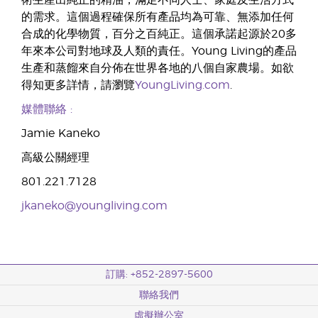
術生產出純正的精油，滿足不同人士、家庭及生活方式
的需求。這個過程確保所有產品均為可靠、無添加任何
合成的化學物質，百分之百純正。這個承諾起源於20多
年來本公司對地球及人類的責任。Young Living的產品
生產和蒸餾來自分佈在世界各地的八個自家農場。如欲
得知更多詳情，請瀏覽
YoungLiving.com
.
媒體聯絡
:
Jamie Kaneko
高級公關經理
801.221.7128
jkaneko@youngliving.com
訂購: +852-2897-5600
聯絡我們
虛擬辦公室