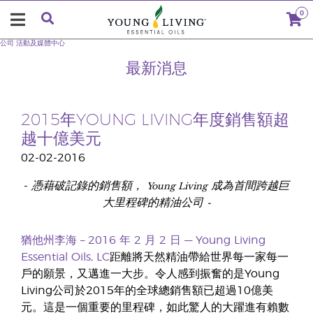
0
公司
活動及媒體中心
最新消息
2015年YOUNG LIVING年度銷售額超
越十億美元
02-02-2016
憑藉破記錄的銷售額，
Young Living
成為首間跨越巨
-
大里程碑的精油公司
-
猶他州李海
–
2016
年
2
月
2
日
—
Young Living
Essential Oils, LC
距離將天然精油帶給世界每一家每一
戶的願景，又邁進一大步。令人感到振奮的是Young
Living公司於2015年的全球總銷售額已超過10億美
元。這是一個重要的里程碑，如此驚人的大躍進有賴數