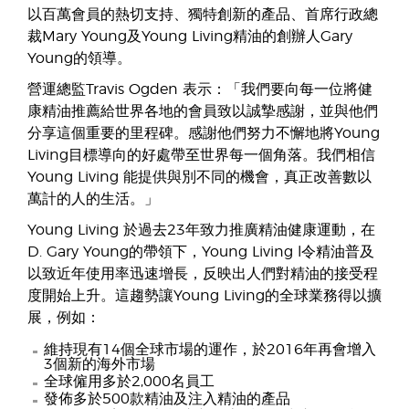
以百萬會員的熱切支持、獨特創新的產品、首席行政總
裁Mary Young及Young Living精油的創辦人Gary
Young的領導。
營運總監Travis Ogden 表示：「我們要向每一位將健
康精油推薦給世界各地的會員致以誠摯感謝，並與他們
分享這個重要的里程碑。感謝他們努力不懈地將Young
Living目標導向的好處帶至世界每一個角落。我們相信
Young Living 能提供與別不同的機會，真正改善數以
萬計的人的生活。」
Young Living 於過去23年致力推廣精油健康運動，在
D. Gary Young的帶領下，Young Living l令精油普及
以致近年使用率迅速增長，反映出人們對精油的接受程
度開始上升。這趨勢讓Young Living的全球業務得以擴
展，例如：
維持現有14個全球市場的運作，於2016年再會增入
3個新的海外市場
全球僱用多於2,000名員工
發佈多於500款精油及注入精油的產品