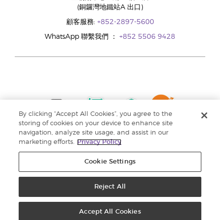
(銅鑼灣地鐵站A 出口)
顧客服務:
+852-2897-5600
WhatsApp 聯繫我們 ：
+852 5506 9428
By clicking “Accept All Cookies”, you agree to the
storing of cookies on your device to enhance site
navigation, analyze site usage, and assist in our
marketing efforts.
Privacy Policy
Cookie Settings
Reject All
版權所有 © 2024 Young Living Essential Oils. 保留一切權利。 |
私隱權政策 |
收集個人資料聲明
Accept All Cookies