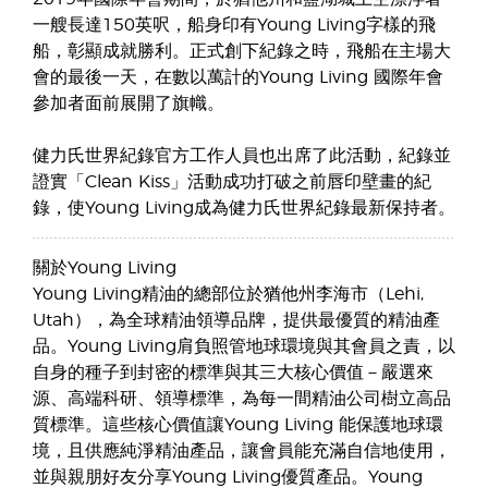
一艘長達150英呎，船身印有Young Living字樣的飛
船，彰顯成就勝利。正式創下紀錄之時，飛船在主場大
會的最後一天，在數以萬計的Young Living 國際年會
參加者面前展開了旗幟。
健力氏世界紀錄官方工作人員也出席了此活動，紀錄並
證實「Clean Kiss」活動成功打破之前唇印壁畫的紀
錄，使Young Living成為健力氏世界紀錄最新保持者。
關於Young Living
Young Living精油的總部位於猶他州李海市（Lehi,
Utah），為全球精油領導品牌，提供最優質的精油產
品。Young Living肩負照管地球環境與其會員之責，以
自身的種子到封密的標準與其三大核心價值－嚴選來
源、高端科研、領導標準，為每一間精油公司樹立高品
質標準。這些核心價值讓Young Living 能保護地球環
境，且供應純淨精油產品，讓會員能充滿自信地使用，
並與親朋好友分享Young Living優質產品。Young