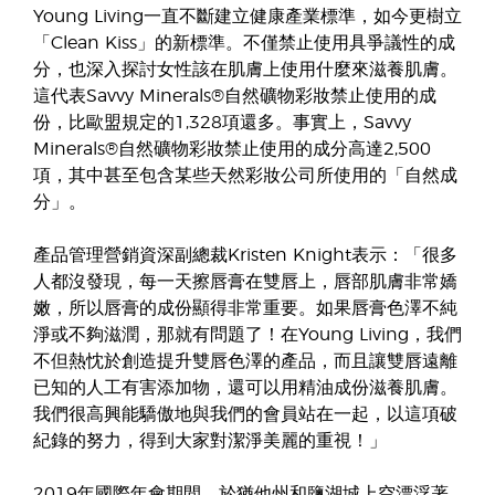
Young Living一直不斷建立健康產業標準，如今更樹立
「Clean Kiss」的新標準。不僅禁止使用具爭議性的成
分，也深入探討女性該在肌膚上使用什麼來滋養肌膚。
這代表Savvy Minerals®自然礦物彩妝禁止使用的成
份，比歐盟規定的1,328項還多。事實上，Savvy
Minerals®自然礦物彩妝禁止使用的成分高達2,500
項，其中甚至包含某些天然彩妝公司所使用的「自然成
分」。
產品管理營銷資深副總裁Kristen Knight表示：「很多
人都沒發現，每一天擦唇膏在雙唇上，唇部肌膚非常嬌
嫩，所以唇膏的成份顯得非常重要。如果唇膏色澤不純
淨或不夠滋潤，那就有問題了！在Young Living，我們
不但熱忱於創造提升雙唇色澤的產品，而且讓雙唇遠離
已知的人工有害添加物，還可以用精油成份滋養肌膚。
我們很高興能驕傲地與我們的會員站在一起，以這項破
紀錄的努力，得到大家對潔淨美麗的重視！」
2019年國際年會期間，於猶他州和鹽湖城上空漂浮著